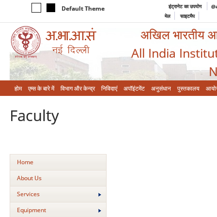
इंट्रानेट का उपयोग
@a
Default Theme
मेल
साइटमैप
अखिल भारतीय आयुर
All India Instit
N
होम
एम्‍स के बारे में
विभाग और केन्‍द्र
निविदाएं
अपॉइंटमेंट
अनुसंधान
पुस्तकालय
आयो
Faculty
Home
About Us
Services
Equipment