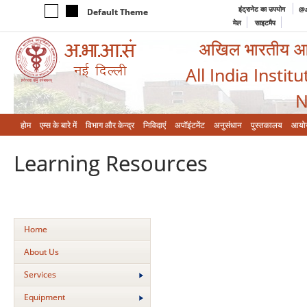
इंट्रानेट का उपयोग
@a
Default Theme
मेल
साइटमैप
अखिल भारतीय आयुर
All India Instit
N
होम
एम्‍स के बारे में
विभाग और केन्‍द्र
निविदाएं
अपॉइंटमेंट
अनुसंधान
पुस्तकालय
आयो
Learning Resources
Home
About Us
Services
Equipment