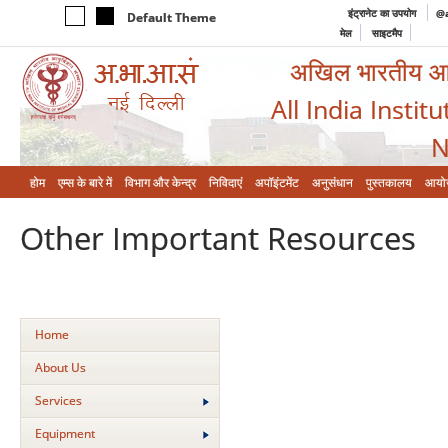
इंट्रानेट का उपयोग
@a
Default Theme
मेल
साइटमैप
अखिल भारतीय आयुर
All India Instit
N
होम
एम्‍स के बारे में
विभाग और केन्‍द्र
निविदाएं
अपॉइंटमेंट
अनुसंधान
पुस्तकालय
आयो
Other Important Resources
Home
About Us
Services
Equipment