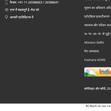
फैक्स: +91-11-26588663 / 26588641
सूचना का अधिकार अध
एम्स में महत्वपूर्ण ई -मेल पते
प्रोएक्टिव प्रकटीकरण
आपकी प्रतिक्रिया दें
स्वास्थ्य और परिवार कल
अ॰ भा॰ आ॰ सं॰ से जुड़े
Mission Delhi
मेरा अस्पताल
Hamara AIIMS
कॉपीराइट और कॉपी; 2026
BCMath lib not ins