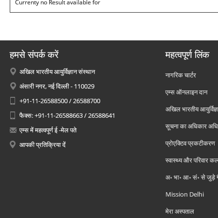
Currenty no Result available for
हमसे संपर्क करें
महत्वपूर्ण लिंक
अखिल भारतीय आयुर्विज्ञान संस्थान
नागरिक चार्टर
अंसारी नगर, नई दिल्ली - 110029
एम्स ऑनलाइन दान
+91-11-26588500 / 26588700
अखिल भारतीय आयुर्विज्ञ
फैक्स: +91-11-26588663 / 26588641
सूचना का अधिकार अध
एम्स में महत्वपूर्ण ई -मेल पते
प्रोएक्टिव प्रकटीकरण
आपकी प्रतिक्रिया दें
स्वास्थ्य और परिवार कल
अ॰ भा॰ आ॰ सं॰ से जुड़े
Mission Delhi
मेरा अस्पताल