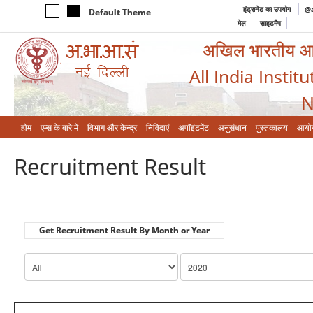
इंट्रानेट का उपयोग
@a
Default Theme
मेल
साइटमैप
अखिल भारतीय आयुर
All India Instit
N
होम
एम्‍स के बारे में
विभाग और केन्‍द्र
निविदाएं
अपॉइंटमेंट
अनुसंधान
पुस्तकालय
आयो
Recruitment Result
Get Recruitment Result By Month or Year