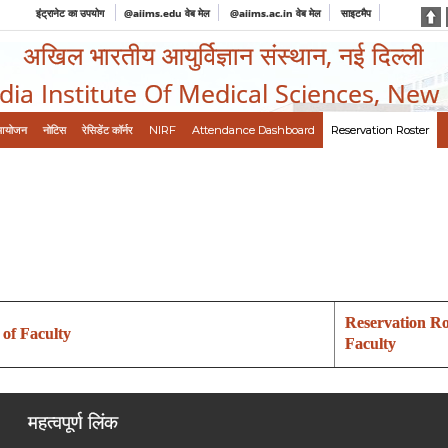
इंट्रानेट का उपयोग
@aiims.edu वेब मेल
@aiims.ac.in वेब मेल
साइटमैप
अखिल भारतीय आयुर्विज्ञान संस्थान, नई दिल्ली
ndia Institute Of Medical Sciences, New
आयोजन
नोटिस
रेसिडेंट कॉर्नर
NIRF
Attendance Dashboard
Reservation Roster
Reservation Ro
 of Faculty
Faculty
महत्वपूर्ण लिंक