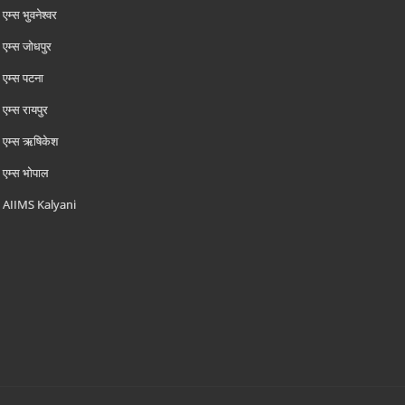
एम्‍स भुवनेश्वर
एम्‍स जोधपुर
एम्‍स पटना
एम्‍स रायपुर
एम्‍स ऋषिकेश
एम्‍स भोपाल
AIIMS Kalyani