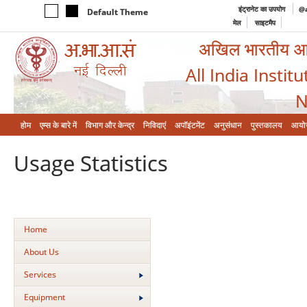
इंट्रानेट का उपयोग
@a
Default Theme
मेल
साइटमैप
अखिल भारतीय आयुर
All India Instit
N
होम
एम्‍स के बारे में
विभाग और केन्‍द्र
निविदाएं
अपॉइंटमेंट
अनुसंधान
पुस्तकालय
आयो
Usage Statistics
Home
About Us
Services
Equipment