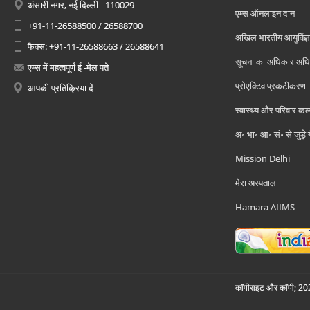
अंसारी नगर, नई दिल्ली - 110029
एम्स ऑनलाइन दान
+91-11-26588500 / 26588700
अखिल भारतीय आयुर्विज्ञ
फैक्स: +91-11-26588663 / 26588641
सूचना का अधिकार अध
एम्स में महत्वपूर्ण ई -मेल पते
प्रोएक्टिव प्रकटीकरण
आपकी प्रतिक्रिया दें
स्वास्थ्य और परिवार कल
अ॰ भा॰ आ॰ सं॰ से जुड़े
Mission Delhi
मेरा अस्पताल
Hamara AIIMS
कॉपीराइट और कॉपी; 2026