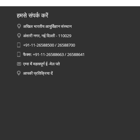
हमसे संपर्क करें
अखिल भारतीय आयुर्विज्ञान संस्थान
अंसारी नगर, नई दिल्ली - 110029
+91-11-26588500 / 26588700
फैक्स: +91-11-26588663 / 26588641
एम्स में महत्वपूर्ण ई -मेल पते
आपकी प्रतिक्रिया दें