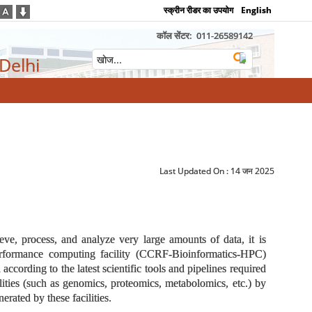
स्क्रीन रीडर का उपयोग
English
कॉल सेंटर:
011-26589142
 Delhi
Last Updated On :
14 जन 2025
ieve, process, and analyze very large amounts of data, it is
performance computing facility (CCRF-Bioinformatics-HPC)
cording to the latest scientific tools and pipelines required
cilities (such as genomics, proteomics, metabolomics, etc.) by
rated by these facilities.