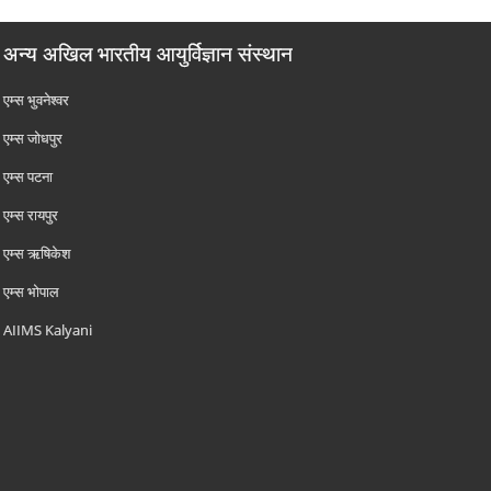
अन्य अखिल भारतीय आयुर्विज्ञान संस्थान
एम्‍स भुवनेश्वर
एम्‍स जोधपुर
एम्‍स पटना
एम्‍स रायपुर
एम्‍स ऋषिकेश
एम्‍स भोपाल
AIIMS Kalyani