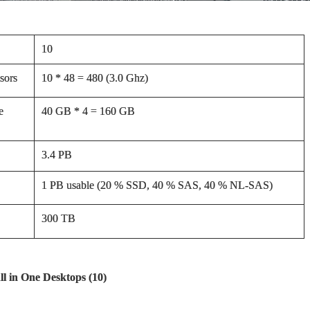
10
sors
10 * 48 = 480 (3.0 Ghz)
e
40 GB * 4 = 160 GB
3.4 PB
1 PB usable (20 % SSD, 40 % SAS, 40 % NL-SAS)
300 TB
ll in One Desktops (10)