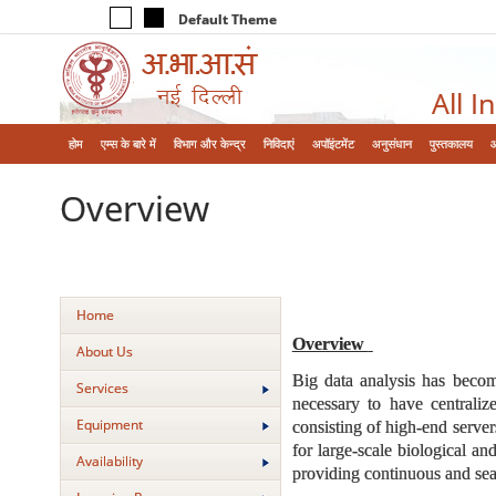
Default Theme
All I
होम
एम्‍स के बारे में
विभाग और केन्‍द्र
निविदाएं
अपॉइंटमेंट
अनुसंधान
पुस्तकालय
Overview
Home
Overview
About Us
Big data analysis has become
Services
necessary to have centrali
Equipment
consisting of high-end server
for large-scale biological an
Availability
providing continuous and seam