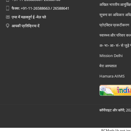
अखिल भारतीय आयुर्विज्ञ
फैक्स: +91-11-26588663 / 26588641
सूचना का अधिकार अध
एम्स में महत्वपूर्ण ई -मेल पते
प्रोएक्टिव प्रकटीकरण
आपकी प्रतिक्रिया दें
स्वास्थ्य और परिवार कल
अ॰ भा॰ आ॰ सं॰ से जुड़े
Mission Delhi
मेरा अस्पताल
Hamara AIIMS
कॉपीराइट और कॉपी; 2026
BCMath lib not ins