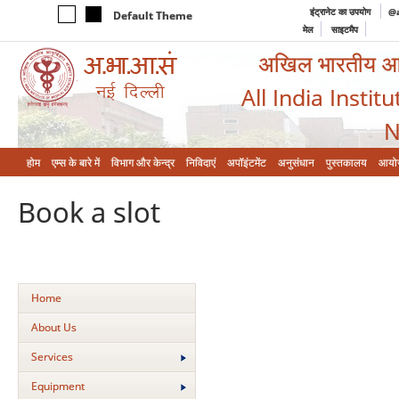
इंट्रानेट का उपयोग
@a
Default Theme
मेल
साइटमैप
अखिल भारतीय आयुर
All India Instit
N
होम
एम्‍स के बारे में
विभाग और केन्‍द्र
निविदाएं
अपॉइंटमेंट
अनुसंधान
पुस्तकालय
आयो
Book a slot
Home
About Us
Services
Equipment