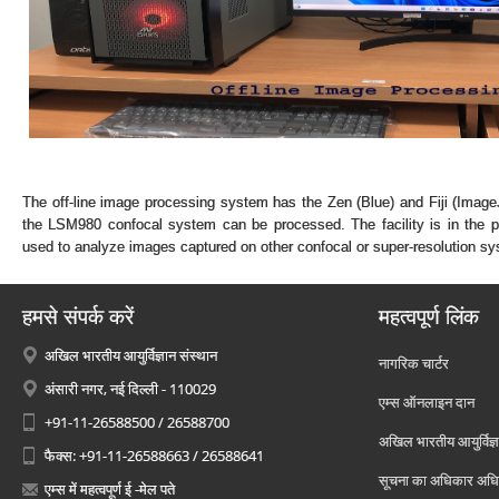
The off-line image processing system has the Zen (Blue) and Fiji (ImageJ
the LSM980 confocal system can be processed. The facility is in the p
used to analyze images captured on other confocal or super-resolution s
हमसे संपर्क करें
महत्वपूर्ण लिंक
अखिल भारतीय आयुर्विज्ञान संस्थान
नागरिक चार्टर
अंसारी नगर, नई दिल्ली - 110029
एम्स ऑनलाइन दान
+91-11-26588500 / 26588700
अखिल भारतीय आयुर्विज्ञ
फैक्स: +91-11-26588663 / 26588641
सूचना का अधिकार अध
एम्स में महत्वपूर्ण ई -मेल पते