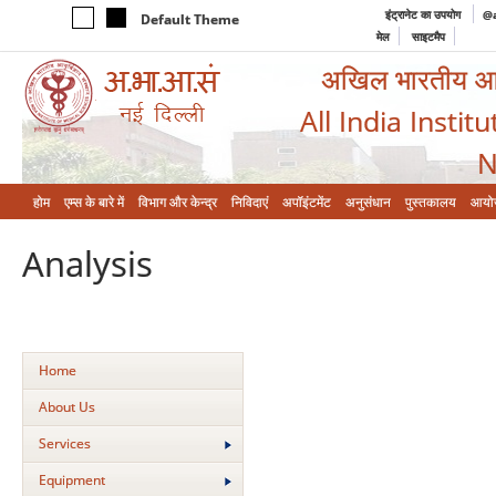
इंट्रानेट का उपयोग
@a
Default Theme
मेल
साइटमैप
अखिल भारतीय आयुर
All India Instit
N
होम
एम्‍स के बारे में
विभाग और केन्‍द्र
निविदाएं
अपॉइंटमेंट
अनुसंधान
पुस्तकालय
आयो
Analysis
Home
About Us
Services
Equipment