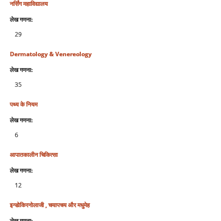
नर्सिंग महाविद्यालय
लेख गणना:
29
Dermatology & Venereology
लेख गणना:
35
पथ्य के नियम
लेख गणना:
6
आपातकालीन चिकित्सा
लेख गणना:
12
इन्डोकिरनोलाजी , चयापचय और मधुमेह
लेख गणना: