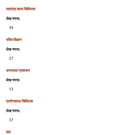
जठरांत्र शल्‍य चिकित्‍सा
लेख गणना:
39
रुधिर विज्ञान
लेख गणना:
27
अस्‍पताल प्रशासन
लेख गणना:
13
प्रयोगशाला चिकित्‍सा
लेख गणना:
37
दवा