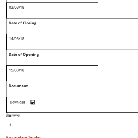
03/03/18
Date of Closing
14/03/18
Date of Opening
15/03/18
Document
लेख गणना:
1
Proprietary Tender