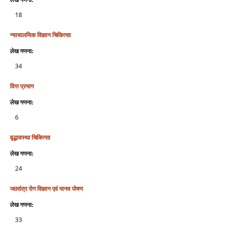
18
न्‍यायालयिक विज्ञान चिकित्‍सा
लेख गणना:
34
वित्त प्रभाग
लेख गणना:
6
वृद्धावस्था चिकित्सा
लेख गणना:
24
जठरांत्र रोग विज्ञान एवं मानव पोषण
लेख गणना:
33