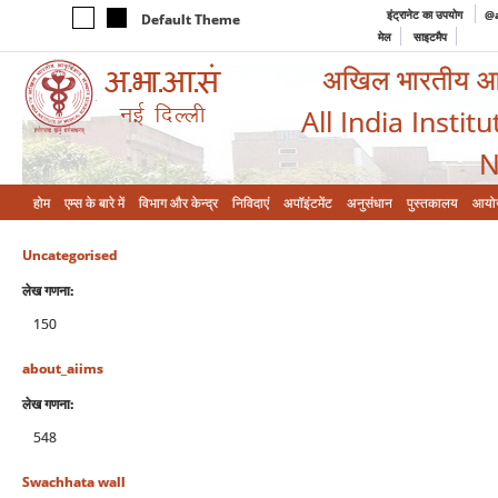
इंट्रानेट का उपयोग
@a
Default Theme
मेल
साइटमैप
अखिल भारतीय आयुर
All India Instit
N
होम
एम्‍स के बारे में
विभाग और केन्‍द्र
निविदाएं
अपॉइंटमेंट
अनुसंधान
पुस्तकालय
आयो
Uncategorised
लेख गणना:
150
about_aiims
लेख गणना:
548
Swachhata wall