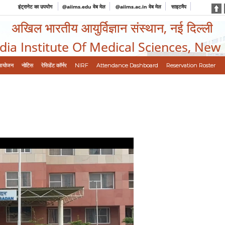
इंट्रानेट का उपयोग
@aiims.edu वेब मेल
@aiims.ac.in वेब मेल
साइटमैप
अखिल भारतीय आयुर्विज्ञान संस्थान, नई दिल्ली
ndia Institute Of Medical Sciences, New
आयोजन
नोटिस
रेसिडेंट कॉर्नर
NIRF
Attendance Dashboard
Reservation Roster