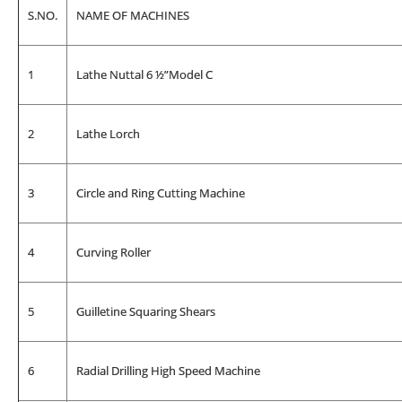
S.NO.
NAME OF MACHINES
1
Lathe Nuttal 6 ½”Model C
2
Lathe Lorch
3
Circle and Ring Cutting Machine
4
Curving Roller
5
Guilletine Squaring Shears
6
Radial Drilling High Speed Machine