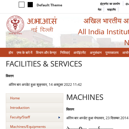
इंट्रानेट का उपयोग
@a
Default Theme
मेल
साइटमैप
अखिल भारतीय आयुर
All India Instit
N
होम
एम्‍स के बारे में
विभाग और केन्‍द्र
निविदाएं
अपॉइंटमेंट
अनुसंधान
पुस्तकालय
आयो
FACILITIES & SERVICES
विवरण
अंतिम बार अपडेट हुआ शुक्रवार, 14 अक्टूबर 2022 11:42
MACHINES
Home
Introduction
विवरण
Faculty/Staff
अंतिम बार अपडेट हुआ मंगलवार, 23 दिसम्बर 201
Machines/Equipments