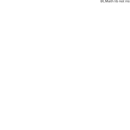
BCMath lib not ins