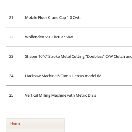
21
Mobile Floor Crane Cap 1 0 Cwt.
22
Wolfenden ‘20' Circular Saw
23
Shaper 10 ½’’ Stroke Metal Cutting “Doublass” C/W Clutch and
24
Hacksaw Machine 6 Camp Hercus model 6A
25
Vertical Milling Machine with Metric Dials
Home