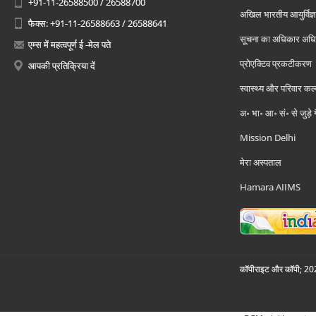
+91-11-26588500 / 26588700
अखिल भारतीय आयुर्विज्ञ
फैक्स: +91-11-26588663 / 26588641
सूचना का अधिकार अध
एम्स में महत्वपूर्ण ई -मेल पते
प्रोएक्टिव प्रकटीकरण
आपकी प्रतिक्रिया दें
स्वास्थ्य और परिवार कल
अ॰ भा॰ आ॰ सं॰ से जुड़े
Mission Delhi
मेरा अस्पताल
Hamara AIIMS
कॉपीराइट और कॉपी; 2026