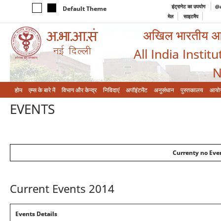
इंट्रानेट का उपयोग
@a
Default Theme
मेल
साइटमैप
अखिल भारतीय आयुर
All India Instit
N
होम
एम्‍स के बारे में
विभाग और केन्‍द्र
निविदाएं
अपॉइंटमेंट
अनुसंधान
पुस्तकालय
आयो
EVENTS
Currenty no Even
Current Events 2014
Events Details