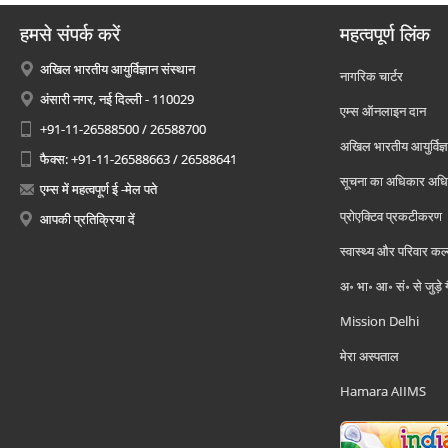
हमसे संपर्क करें
महत्वपूर्ण लिंक
अखिल भारतीय आयुर्विज्ञान संस्थान
नागरिक चार्टर
अंसारी नगर, नई दिल्ली - 110029
एम्स ऑनलाइन दान
+91-11-26588500 / 26588700
अखिल भारतीय आयुर्विज्ञ
फैक्स: +91-11-26588663 / 26588641
सूचना का अधिकार अध
एम्स में महत्वपूर्ण ई -मेल पते
प्रोएक्टिव प्रकटीकरण
आपकी प्रतिक्रिया दें
स्वास्थ्य और परिवार कल
अ॰ भा॰ आ॰ सं॰ से जुड़े
Mission Delhi
मेरा अस्पताल
Hamara AIIMS