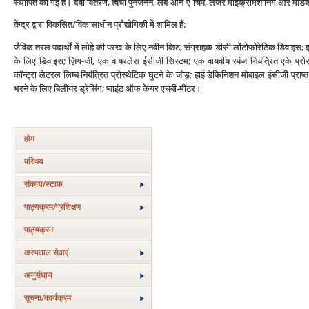
स्थापित की गई हैं। दवा वितरण, त्वचा पुनर्जनन, लैब-ऑन-ए-चिप, लेजर माइक्रोमशीनिंग और मेडि
केंद्र द्वारा विकसित/विकासाधीन प्रौद्योगिकी में शामिल हैं:
जैविक तरल पदार्थों में लोहे की परख के लिए नवीन किट; संग्राहक डीसी लोंटोफोरेटिक डिवाइस; इ
के लिए डिवाइस; ज़िग-जी, एक वायरलेस ईसीजी सिस्टम; एक वायवीय स्पंज नियंत्रित एके प्र
कॉन्ट्रा लेटरल लिम्ब नियंत्रित प्रोस्थेटिक घुटने के जोड़; हाई डेफिनिशन मोबाइल ईसीजी प्
भरने के लिए बिलीयर ड्रेसिंग; प्वाइंट ऑफ केयर एचबी-मीटर।
होम
परिचय
संकाय/स्‍टाफ
पाठ्यक्रम/प्रशिक्षण
पाठ्यक्रम
अस्‍पताल सेवाएं
अनुसंधान
सूचना/कार्यक्रम