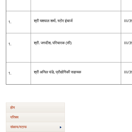
श्री यशपाल शर्मा, स्टोर इंचार्ज
III/
श्री. जगदीश, परिचारक (सी)
III/
श्री अनिल पांडे, प्रौद्योगिकी सहायक
III/
होम
परिचय
संकाय/स्‍टाफ