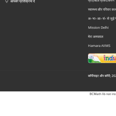
प्रोएक्टिव प्रकटीकरण
आपकी प्रतिक्रिया दें
स्वास्थ्य और परिवार कल
अ॰ भा॰ आ॰ सं॰ से जुड़े
Mission Delhi
मेरा अस्पताल
Hamara AIIMS
कॉपीराइट और कॉपी; 2026
BCMath lib not ins