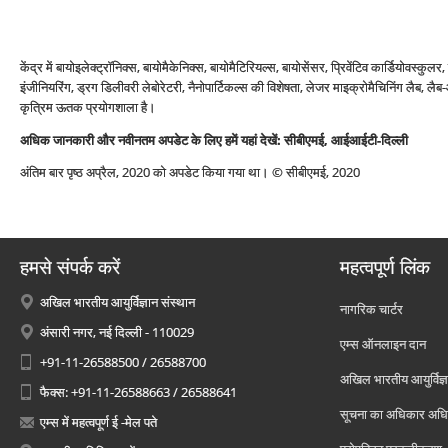
केंद्र में बायोइलेक्ट्रॉनिक्स, बायोमैकेनिक्स, बायोमैटिरियल्स, बायोसेंसर, प्रिवेंटिव कार्डियोवस्कुल
इंजीनियरिंग, ड्रग डिलीवरी लेबोरेटरी, नैनोपार्टिकल्स की विशेषता, लेजर माइक्रोमैचिनिंग लैब, ल
कृत्रिम ऊतक प्रयोगशाला है।
अधिक जानकारी और नवीनतम अपडेट के लिए हमें यहां देखें:
सीबीएमई
, आईआईटी-दिल्ली
अंतिम बार पृष्ठ अप्रैल, 2020 को अपडेट किया गया था। © सीबीएमई, 2020
हमसे संपर्क करें
महत्वपूर्ण लिंक
अखिल भारतीय आयुर्विज्ञान संस्थान
नागरिक चार्टर
अंसारी नगर, नई दिल्ली - 110029
एम्स ऑनलाइन दान
+91-11-26588500 / 26588700
अखिल भारतीय आयुर्विज्ञ
फैक्स: +91-11-26588663 / 26588641
सूचना का अधिकार अध
एम्स में महत्वपूर्ण ई -मेल पते