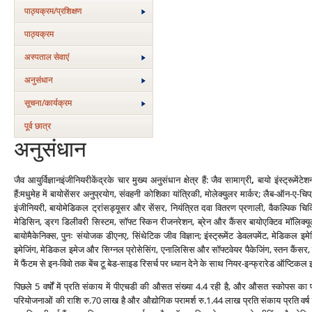
पाठ्यक्रम/प्रशिक्षण
पाठ्यक्रम
अस्‍पताल सेवाएं
अनुसंधान
सूचना/कार्यक्रम
पूर्व छात्र
अनुसंधान
जैव आयुर्विज्ञानइंजीनियरीकेंद्रके चार मुख्य अनुसंधान क्षेत्र हैं: जैव सामाग्री
,
बायो इंस्ट्रूमेंट
हैं:मधुमेह में बायोसेंसर अनुप्रयोग, संवहनी कोशिका यांत्रिकी, मोलेक्युलर मार्कर; लैब-ऑन-ए-चि
इंजीनियरी, बायोमेडिकल ट्रांसड्यूसर और सेंसर, नियंत्रित दवा वितरण प्रणाली, वैकल्पिक चिकित
मेडिसिन, ड्रग डिलीवरी सिस्टम, सॉफ्ट स्किन रीजनरेशन, ब्रेन और कैंसर बायोएक्टिव मॉलिक्यूल्स
बायोमैकेनिक्स, पुनः संयोजक डीएनए, सिंथेटिक जीव विज्ञान; इंस्ट्रूमेंट डेवलपमेंट, मेडि
इमेजिंग, मेडिकल इमेज और सिग्नल प्रोसेसिंग, एनालिसिस और सॉफ्टवेयर पैकेजिंग, स्तन कैंसर, क
में फैंटम से इन-विवो तक बेंच टू बेड-साइड रिसर्च पर ध्यान देने के साथ नियर-इन्फ्रारेड ऑप्टि
पिछले 5 वर्षों में प्रति संकाय में पीएचडी की औसत संख्या 4.4 रही है, और औसत स्कोपस का प्
परियोजनाओं की राशि रु.70 लाख है और औद्योगिक परामर्श रु.1.44 लाख प्रति संकाय प्रति वर्ष ह