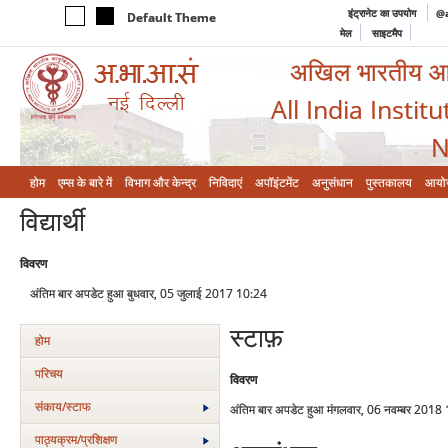
इंट्रानेट का उपयोग
@a
Default Theme
मेल
साइटमैप
अखिल भारतीय आयुर
All India Instit
N
होम
एम्‍स के बारे में
विभाग और केन्‍द्र
निविदाएं
अपॉइंटमेंट
अनुसंधान
पुस्तकालय
आयो
विद्यार्थी
विवरण
अंतिम बार अपडेट हुआ बुधवार, 05 जुलाई 2017 10:24
स्टाफ़
होम
परिचय
विवरण
संकाय/स्‍टाफ
अंतिम बार अपडेट हुआ मंगलवार, 06 नवम्बर 2018
पाठ्यक्रम/प्रशिक्षण