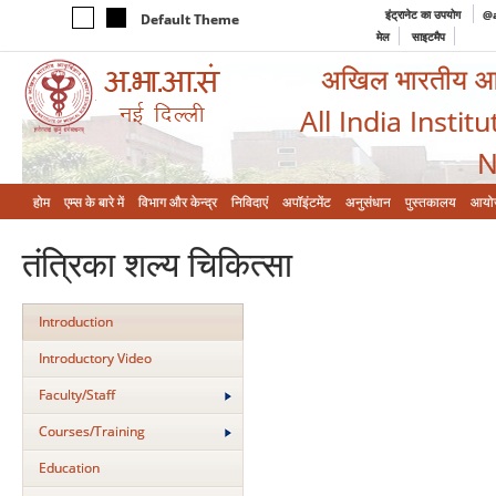
इंट्रानेट का उपयोग
@a
Default Theme
मेल
साइटमैप
अखिल भारतीय आयुर
All India Instit
N
होम
एम्‍स के बारे में
विभाग और केन्‍द्र
निविदाएं
अपॉइंटमेंट
अनुसंधान
पुस्तकालय
आयो
तंत्रिका शल्‍य चिकित्‍सा
Introduction
Introductory Video
Faculty/Staff
Courses/Training
Education