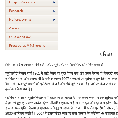
Hospital/Services
Research
Notices/Events
Alumni
OPD Workflow
Procedures-V P Shunting
परिचय
(विषय के बारे में जानकारी देने वाले - डॉ. ए सूरी, डॉ. मनमोहन सिंह, डॉ. सचिन बोरकर)
न्‍यूरोसर्जरी विभाग मार्च 1965 में छोटे पैमाने पर शुरू किया गया और इसमें केवल दो फैकल्‍टी स
समर्पित प्रयासों और ईमानदारी के परिणामस्‍वरूप 1967 में एम. सीएच प्रोग्राम शुरू किया जा सका औ
विभाग ने 140 न्‍यूरोसर्जनों को प्रशिक्षण दिया है और लंबी दूरी तय की है। यहां पर दिया जाने वाला प्
मूल्‍यांकन किया गया है।
यह विभाग भारत में न्‍यूरोसर्जिकल रोगी देखभाल का मक्‍का है। यह समय समय पर अत्‍याधुनिक प्र
लेज़र, सीयूएसए, अल्‍ट्रासाउंड, इंटरा ऑपरेटिव एमआरआई, गामा नाइफ और इमेज गाइडेंस सिस्‍टम इत्‍
समकक्ष अत्‍याधुनिक देखभाल प्रदान करने हेतु आवश्‍यक है। 1965 में स्‍तरीय प्रारंभ के दौरान,
3000 ऑपरेशन करते हैं। 2007 में ट्रॉमा सेंटर जहां पर सभी प्रकार के क्रेनियो � स्‍पाइनल ट्रॉमा 