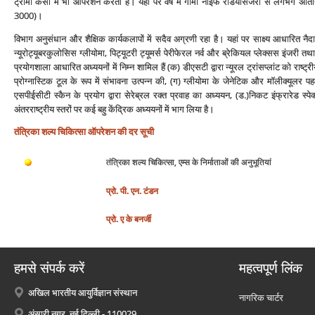
ट्रॉमा केसों में भी ऑपरेशन करता है। यहां पर वर्ष में गामा नाइफ रेडियोसर्जरी से लगभग अ
3000)।
विभाग अनुसंधान और शैक्षिक कार्यकलापों में सदैव अग्रणी रहा है। यहां पर साक्ष्‍य आधारित नै
न्‍यूरोट्यूबरकुलोसिस ग्‍लीयोमा, पिट्यूटरी ट्यूमर्स पेरीफेरल नर्व और ब्रेकियल प्‍लेक्‍सस इंजरी
प्रयोगशाला आधारित अध्‍ययनों में निम्‍न शामिल हैं (क) डीएसटी द्वारा न्‍यूरल ट्रांसप्‍लांट को रा
प्रोग्‍नास्टिक टूल के रूप में संभावना उत्‍पन्‍न की, (ग) ग्‍लीयोमा के जेनेटिक और मॉलीक्‍यूलर 
एसपीईसीटी स्‍कैन के प्रयोग द्वारा सेरेब्रल रक्‍त प्रवाह का अध्‍ययन, (ड.)निकट इंफ्रारेड स्‍पेक्
अंतरराष्‍ट्रीय स्‍तरों पर कई बहु केंद्रिक अध्‍ययनों में भाग लिया है।
तंत्रिका शल्‍य चिकित्‍सा ऑपरेशन की दर सूची
तंत्रिका शल्‍य चिकित्‍सा, एम्‍स के निर्माताओं की अनुभूतियां
प्रो. पी. एन. टंडन
प्रो. ए के बनर्जी
हमसे संपर्क करें
महत्वपूर्ण लिंक
अखिल भारतीय आयुर्विज्ञान संस्थान
नागरिक चार्टर
अंसारी नगर, नई दिल्ली - 110029