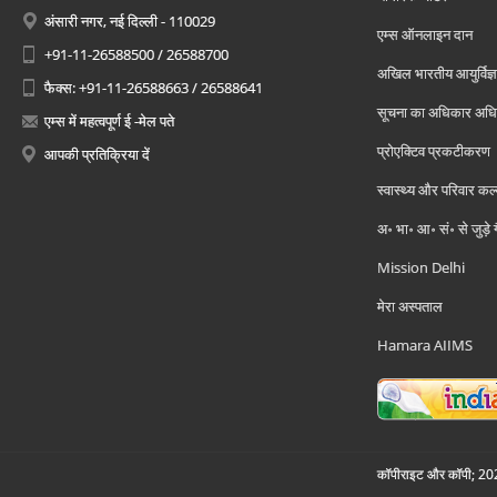
अंसारी नगर, नई दिल्ली - 110029
एम्स ऑनलाइन दान
+91-11-26588500 / 26588700
अखिल भारतीय आयुर्विज्ञ
फैक्स: +91-11-26588663 / 26588641
सूचना का अधिकार अध
एम्स में महत्वपूर्ण ई -मेल पते
प्रोएक्टिव प्रकटीकरण
आपकी प्रतिक्रिया दें
स्वास्थ्य और परिवार कल
अ॰ भा॰ आ॰ सं॰ से जुड़े
Mission Delhi
मेरा अस्पताल
Hamara AIIMS
कॉपीराइट और कॉपी; 2026