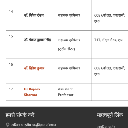
14
डॉ. विवेक टंडन
सहायक प्रोफेसर
608 6वां तल, एनएससी,
एम्‍स
15
डॉ. पंकज कुमार सिंह
सहायक प्रोफेसर
717, सीएन सेंटर, एम्‍स
(ट्रॉमा सेंटर)
16
डॉ. हितेश कुमार
सहायक प्रोफेसर
608 6वां तल, एनएससी,
एम्‍स
17
Dr Rajeev
Assistant
Sharma
Professor
हमसे संपर्क करें
महत्वपूर्ण लिंक
अखिल भारतीय आयुर्विज्ञान संस्थान
नागरिक चार्टर