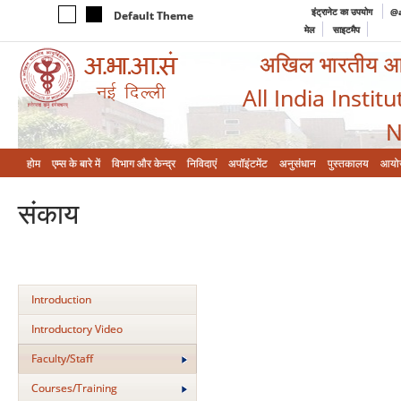
इंट्रानेट का उपयोग
@a
Default Theme
मेल
साइटमैप
अखिल भारतीय आयुर
All India Instit
N
होम
एम्‍स के बारे में
विभाग और केन्‍द्र
निविदाएं
अपॉइंटमेंट
अनुसंधान
पुस्तकालय
आयो
संकाय
Introduction
Introductory Video
Faculty/Staff
Courses/Training