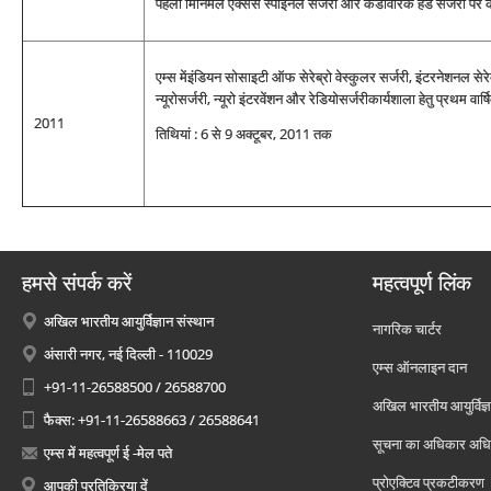
पहली मिनिमल एक्सेस स्पाइनल सर्जरी और केडावेरिक हैंड सर्जरी पर क
एम्स मेंइंडियन सोसाइटी ऑफ सेरेब्रो वेस्‍कुलर सर्जरी, इंटरनेशनल सेर
न्यूरोसर्जरी, न्यूरो इंटरवेंशन और रेडियोसर्जरीकार्यशाला हेतु प्रथम वार
2011
तिथियां : 6 से 9 अक्टूबर, 2011 तक
हमसे संपर्क करें
महत्वपूर्ण लिंक
अखिल भारतीय आयुर्विज्ञान संस्थान
नागरिक चार्टर
अंसारी नगर, नई दिल्ली - 110029
एम्स ऑनलाइन दान
+91-11-26588500 / 26588700
अखिल भारतीय आयुर्विज्ञ
फैक्स: +91-11-26588663 / 26588641
सूचना का अधिकार अध
एम्स में महत्वपूर्ण ई -मेल पते
प्रोएक्टिव प्रकटीकरण
आपकी प्रतिक्रिया दें