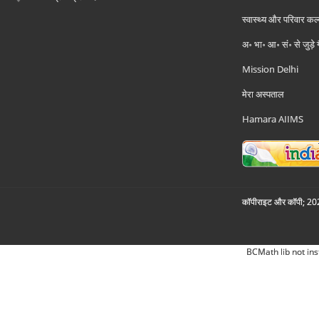
स्वास्थ्य और परिवार कल
अ॰ भा॰ आ॰ सं॰ से जुड़े
Mission Delhi
मेरा अस्पताल
Hamara AIIMS
कॉपीराइट और कॉपी; 2026
BCMath lib not ins