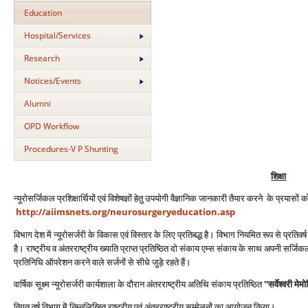
Education
Hospital/Services
Research
Notices/Events
Alumni
OPD Workflow
Procedures-V P Shunting
शिक्षा
न्‍यूरोसर्जिकल प्रशिक्षार्थियों एवं विशेषज्ञों हेतु उपयोगी वैज्ञानिक जानकारी तैयार करने के प्रया
http://aiimsnets.org/neurosurgeryeducation.asp
विभाग देश में न्‍यूरोसर्जरी के विकास एवं विस्‍तार के लिए प्रतिबद्ध है। विभाग नियमित रूप से प्रतिवर्ष
है। राष्‍ट्रीय व अंतरराष्‍ट्रीय ख्‍याति प्राप्‍त प्रतिष्ठित दो संकाय एम्‍स संकाय के साथ अपनी सर
प्रतिनिधि ऑपरेशन करने वाले सर्जनों से सीधे जुड़े रहते हैं।
वार्षिक सूक्ष्‍म न्‍यूरोसर्जरी कार्यशाला के दौरान अंतरराष्‍ट्रीय अतिथि संकाय प्रतिष्ठित
''सर्वेश्‍वरी 
विगत वर्ष विभाग में निम्‍नलिखित राष्‍ट्रीय एवं अंतरराष्‍ट्रीय सम्‍मेलनों का आयोजन किया।