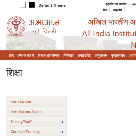
इंट्रानेट का उपयोग
@a
Default Theme
मेल
साइटमैप
अखिल भारतीय आयुर
All India Instit
N
होम
एम्‍स के बारे में
विभाग और केन्‍द्र
निविदाएं
अपॉइंटमेंट
अनुसंधान
पुस्तकालय
आयो
शिक्षा
Introduction
Introductory Video
Faculty/Staff
Courses/Training