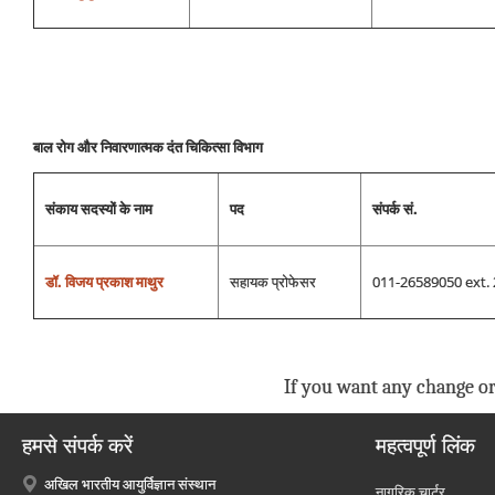
बाल रोग और निवारणात्‍मक दं‍त चिकित्‍सा विभाग
संकाय सदस्‍यों के नाम
पद
संपर्क सं.
डॉ. विजय प्रकाश माथुर
सहायक प्रोफेसर
011-26589050 ext.
If you want any change or
हमसे संपर्क करें
महत्वपूर्ण लिंक
अखिल भारतीय आयुर्विज्ञान संस्थान
नागरिक चार्टर