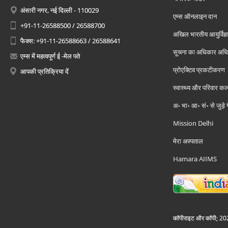
अंसारी नगर, नई दिल्ली - 110029
एम्स ऑनलाइन दान
+91-11-26588500 / 26588700
अखिल भारतीय आयुर्विज्ञ
फैक्स: +91-11-26588663 / 26588641
सूचना का अधिकार अध
एम्स में महत्वपूर्ण ई -मेल पते
प्रोएक्टिव प्रकटीकरण
आपकी प्रतिक्रिया दें
स्वास्थ्य और परिवार कल
अ॰ भा॰ आ॰ सं॰ से जुड़े
Mission Delhi
मेरा अस्पताल
Hamara AIIMS
कॉपीराइट और कॉपी; 2026