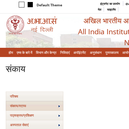
इंट्रानेट का उपयोग
@a
Default Theme
मेल
साइटमैप
अखिल भारतीय आयुर
All India Instit
N
होम
एम्‍स के बारे में
विभाग और केन्‍द्र
निविदाएं
अपॉइंटमेंट
अनुसंधान
पुस्तकालय
आयो
संकाय
परिचय
संकाय/स्‍टाफ
पाठ्यक्रम/प्रशिक्षण
अस्‍पताल सेवाएं