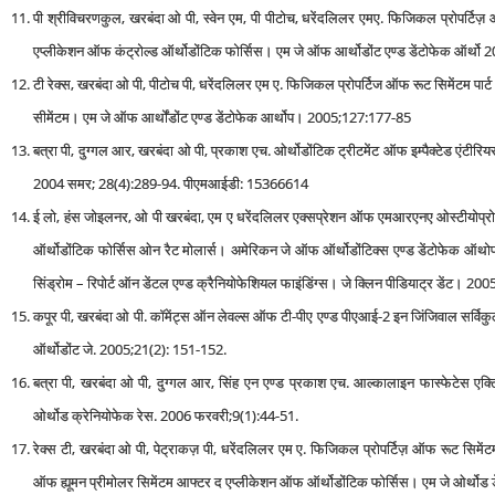
पी श्रीविचरणकुल, खरबंदा ओ पी, स्वेन एम, पी पीटोच, धरेंदलिलर एमए. फिजिकल प्रोपर्टिज़ ऑ
एप्‍लीकेशन ऑफ कंट्रोल्‍ड ऑर्थोडोंटिक फोर्सिस। एम जे ऑफ आर्थोडोंट एण्‍ड डेंटोफेक ऑर्थ
टी रेक्स, खरबंदा ओ पी, पीटोच पी, धरेंदलिलर एम ए. फिजिकल प्रोपर्टिज ऑफ रूट सिमेंटम पार्
सीमेंटम। एम जे ऑफ आर्थोंडोंट एण्‍ड डेंटोफेक आर्थोप। 2005;127:177-85
बत्रा पी, दुग्गल आर, खरबंदा ओ पी, प्रकाश एच. ओर्थोडोंटिक ट्रीटमेंट ऑफ इम्‍पैक्‍टेड एंटीरि
2004 समर; 28(4):289-94. पीएमआईडी: 15366614
ई लो, हंस जोइलनर, ओ पी खरबंदा, एम ए धरेंदलिलर एक्‍सप्रेशन ऑफ एमआरएनए ओस्‍टीयोप्रोटीजरि
ऑर्थोडोंटिक फोर्सिस ओन रैट मोलार्स। अमेरिकन जे ऑफ ऑर्थोडोंटिक्‍स एण्‍ड डेंटोफेक ऑथ
सिंड्रोम – रिपोर्ट ऑन डेंटल एण्‍ड क्रैनियोफेशियल फाइंडिंग्‍स। जे क्लिन पीडियाट्र डेंट। 
कपूर पी, खरबंदा ओ पी. कॉमेंट्स ऑन लेवल्‍स ऑफ टी-पीए एण्‍ड पीएआई-2 इन जिंजिवाल सर्विकुलर फ
ऑर्थोडोंट जे. 2005;21(2): 151-152.
बत्रा पी, खरबंदा ओ पी, दुग्गल आर, सिंह एन एण्‍ड प्रकाश एच. आल्कालाइन फास्‍फेटेस एक्टिव
ओर्थोड क्रेनियोफेक रेस. 2006 फरवरी;9(1):44-51.
रेक्स टी, खरबंदा ओ पी, पेट्राकज़ पी, धरेंदलिलर एम ए. फिजिकल प्रोपर्टिज़ ऑफ रूट सिमेंटम 
ऑफ ह्यूमन प्रीमोलर सिमेंटम आफ्टर द एप्‍लीकेशन ऑफ ऑर्थोडोंटिक फोर्सिस। एम जे ओर्थो