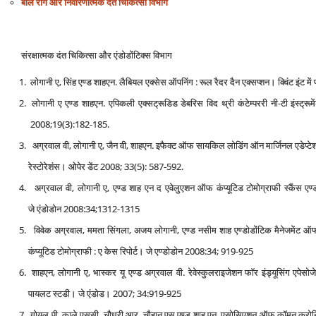
बाल रोग और निवारणात्‍मक दंत चिकित्‍सा विभाग
संरक्षात्‍मक दंत चिकित्‍सा और एंडोडोंटिक्‍स विभाग
लोगानी ए, सिंह एण्‍ड शाहएन. लैबियल एक्‍सेस ऑपनिंग : रूल रैदर दैन एक्‍सप्‍शन। क्विंट इंट 
लोगानी ए एण्‍ड शाहएन. एपिकली एक्‍सट्रूडिड डेबरिस विद थ्री कंटेम्‍पररी नी-टी इंस्‍ट्रूमे
2008;19(3):182-185.
अग्रवाल वी, लोगानी ए, जैन वी, शाहएन. इफैक्‍ट ऑफ सायकिल लोडिंग ऑन मार्जिनल एडेप्‍टेशन एण्
रेस्‍टोरेशंस। ओपेर डेंट 2008; 33(5): 587-592.
अग्रवाल वी, लोगानी ए, एण्‍ड शाह एन द एवेलुएशन ऑफ कंप्‍यूटिड टोमोग्राफी स्‍कैंस एण
जे एंडोडोन 2008:34;1312-1315
विवेक अग्रवाल, ममता सिंगला, अजय लोगानी, एण्‍ड नसीम शाह एण्‍डोडोंटिक मैनेजमेंट ऑफ ए
कंप्‍यूटिड टोमोग्राफी : ए केस रिपोर्ट। जे एण्‍डोडोन 2008:34; 919-925
शाहएन, लोगानी ए, भास्‍कर यू एण्‍ड अग्रवाल वी. रेवेस्‍कुलराइजेशन फॉर इंड्यूसिंग एपेसोज
पायलट स्‍टडी। जे एंडोड। 2007; 34:919-925
गोयल पी, काले एससी, चौधरी आर, चौहान एस एण्‍ड शाह एन. एसोसिएशन ऑफ कॉमन क्रोनिक इंफ