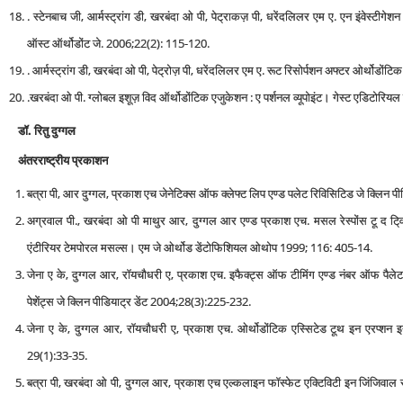
. स्‍टेनबाच जी, आर्मस्ट्रांग डी, खरबंदा ओ पी, पेट्राकज़ पी, धरेंदलिलर एम ए. एन इंवेस्‍टीगे
ऑस्‍ट ऑर्थोडोंट जे. 2006;22(2): 115-120.
. आर्मस्ट्रांग डी, खरबंदा ओ पी, पेट्रोज़ पी, धरेंदलिलर एम ए. रूट रिसोर्पशन अफ्टर ओर्थोडों
.खरबंदा ओ पी. ग्‍लोबल इशूज़ विद ऑर्थोडोंटिक एजुकेशन : ए पर्शनल व्‍यूपोइंट। गेस्‍ट एडिटो
डॉ. रितु दुग्गल
अंतरराष्ट्रीय प्रकाशन
बत्रा पी, आर दुग्गल, प्रकाश एच जेनेटिक्‍स ऑफ क्‍लेफ्ट लिप एण्‍ड पलेट रिविसिटिड जे क्लिन 
अग्रवाल पी., खरबंदा ओ पी माथुर आर, दुग्गल आर एण्‍ड प्रकाश एच. मसल रेस्‍पोंस टू द टि्वन 
एंटीरियर टेमपोरल मसल्‍स। एम जे ओर्थोड डेंटोफिशियल ओथोप 1999; 116: 405-14.
जेना ए के, दुग्गल आर, रॉयचौधरी ए, प्रकाश एच. इफैक्‍ट्स ऑफ टीमिंग एण्‍ड नंबर ऑफ पैलेट र
पेशेंट्स जे क्लिन पीडियाट्र डेंट 2004;28(3):225-232.
जेना ए के, दुग्गल आर, रॉयचौधरी ए, प्रकाश एच. ओर्थोडोंटिक एस्सिटेड टूथ इन एरप्‍शन इन
29(1):33-35.
बत्रा पी, खरबंदा ओ पी, दुग्गल आर, प्रकाश एच एल्कलाइन फॉस्फेट एक्टिविटी इन जिंजिवाल सर्