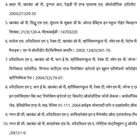
बत्रा पी, खरबंदा ओ पी, दुग्गल आर, रेड्डी पी एण्‍ड प्रकाश एच. ऑथोडोंटिक ट्रीटमे
2003;27:229-33
खरबंदा ओ पी, सिद्धू एस एस, सुंदरम के शुक्ला डी के. ओरल हैबिट्स इन स्‍कूल गोइंग चिल्‍ड्
सितंबर; 21(3):120-4. पीएमआईडी : 14703220
मालेक एस, धरेंदलिलर एम ए, रेक्स टी, खरबंदा ओ पी, श्रीविचरणकुल पी, स्वेन एम वी, पेटोच पी
मैथड्स। एम जे ओर्थोडोंट डेंटोफेशियल आर्थोप। 2003; 124(5):561-70.
धरेंदलिलर एम ए, खरबंदा ओ पी, चान ई के, श्रीविचरणकुल पी, रेक्स टी, स्वेन एम वी, जोन्स ए
फिजिकल प्रोपर्टिज़, मिनरल कांटेंट्स एण्‍ड रिसोर्पशन क्रेटर्स इन ह्यूमन प्रीमोलर्स फॉलो
क्रैनियोफेक रेस। 2004;7(2):79-97.
धरेंदलिलर एम ए, चान ई के, खरबंदा ओ पी, श्रीविचरणकुल पी, रेक्स टी, स्वेन एम वी, जोन्स ए ए
इन एसोसिएशन विद रूट रिसोर्पशन क्रेटर्स एट डिफरेंट ऑर्थाडोंटिक फोर्स लेवल्‍स। बायोलॉजि
जेड. डेविडोविच एण्‍ड जे. माह, पेजिस 91-111. 2004 हार्वड्स सोसायटी फॉर द एडवांसमेंट ऑफ ऑर्
नगन डी सी, खरबंदा ओ पी, धरेंदलिलर एम ए. कांसिडरेशंस इन द मैनेजमेंट ऑफ ट्रांसपोस्‍ड टी
नगन डी सी, खरबंदा ओ पी, बायलोफ्फ एफ के, धरेंदलिलर एम ए. जेनेटिक कंट्रीब्‍यूशन टू ऑर्थोडोंटि
;20(1):1-9.