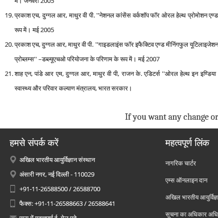
में। जनवरी 2005
प्रकाश एच, दुग्गल आर, माथुर वी पी. ''नेशनल कांसेंस वर्कशॉप फॉर ओरल हेल्‍थ प्रोमोशन एण्‍ड टो
रूप में। मई 2005
प्रकाश एच, दुग्गल आर, माथुर वी पी. ''गाइडलाइंस फॉर इफैक्टिव एण्‍ड मीनिंगफुल यूटिलाइजेशन
प्रोब्‍लम्‍स'' –डब्‍ल्‍यूएचओ परियोजना के परिणाम के रूप में। मई 2007
शाह एन, पांडे आर एम, दुग्गल आर, माथुर वी पी, राजन के. एडिटर्स ''ओरल हेल्‍थ इन इण्डिया : ए 
स्‍वास्‍थ्‍य और परिवार कल्‍याण मंत्रालय, भारत सरकार।
If you want any change or
हमसे संपर्क करें
महत्वपूर्ण लिंक
अखिल भारतीय आयुर्विज्ञान संस्थान
नागरिक चार्टर
अंसारी नगर, नई दिल्ली - 110029
एम्स ऑनलाइन दान
+91-11-26588500 / 26588700
अखिल भारतीय आयुर्विज्ञ
फैक्स: +91-11-26588663 / 26588641
सूचना का अधिकार अध
एम्स में महत्वपूर्ण ई -मेल पते