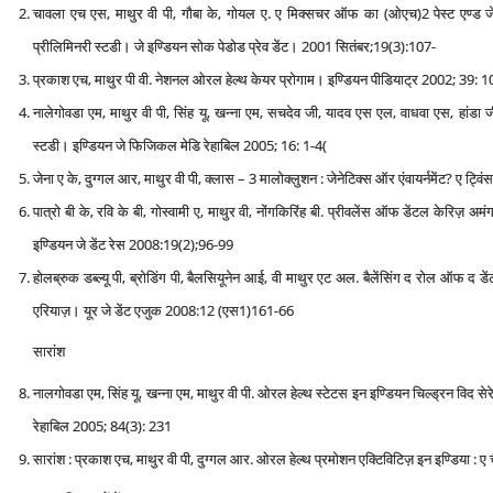
चावला एच एस, माथुर वी पी, गौबा के, गोयल ए. ए मिक्‍सचर ऑफ का (ओएच)2 पेस्‍ट एण्‍ड
प्रीलिमिनरी स्‍टडी। जे इण्डियन सोक पेडोड प्रेव डेंट। 2001 सितंबर;19(3):107-
प्रकाश एच, माथुर पी वी. नेशनल ओरल हेल्‍थ केयर प्रोगाम। इण्डियन पीडियाट्र 2002; 39:
नालेगोवडा एम, माथुर वी पी, सिंह यू, खन्ना एम, सचदेव जी, यादव एस एल, वाधवा एस, हांडा जी
स्‍टडी। इण्डियन जे फिजिकल मेडि रेहाबिल 2005; 16: 1-4(
जेना ए के, दुग्गल आर, माथुर वी पी, क्‍लास – 3 मालोक्‍लुशन : जेनेटिक्‍स ऑर एंवायर्नमेंट? ए ट्व
पात्रो बी के, रवि के बी, गोस्वामी ए, माथुर वी, नोंगकिरिंह बी. प्रीवलेंस ऑफ डेंटल केरिज़ अ
इण्डियन जे डेंट रेस 2008:19(2);96-99
होलब्रुक डब्‍ल्‍यू पी, ब्रोडिंग पी, बैलसियूनेन आई, वी माथुर एट अल. बैलेंसिंग द रोल ऑफ द डेंटन
एरियाज़। यूर जे डेंट एजुक 2008:12 (एस1)161-66
सारांश
नालगोवडा एम, सिंह यू, खन्ना एम, माथुर वी पी. ओरल हेल्‍थ स्‍टेटस इन इण्डियन चिल्‍ड्रन विद स
रेहाबिल 2005; 84(3): 231
सारांश : प्रकाश एच, माथुर वी पी, दुग्गल आर. ओरल हेल्‍थ प्रमोशन एक्टिविटिज़ इन इण्डिया : ए च