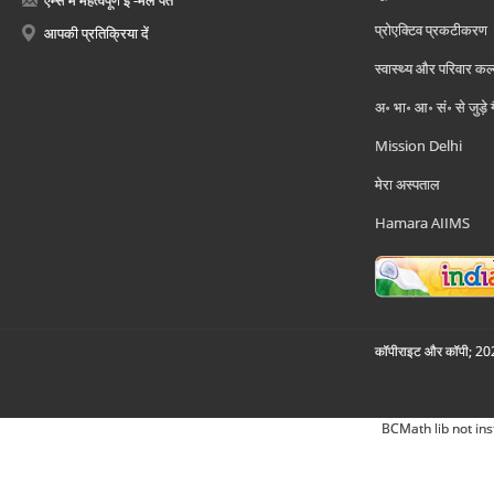
प्रोएक्टिव प्रकटीकरण
आपकी प्रतिक्रिया दें
स्वास्थ्य और परिवार कल
अ॰ भा॰ आ॰ सं॰ से जुड़े
Mission Delhi
मेरा अस्पताल
Hamara AIIMS
कॉपीराइट और कॉपी; 2026
BCMath lib not ins