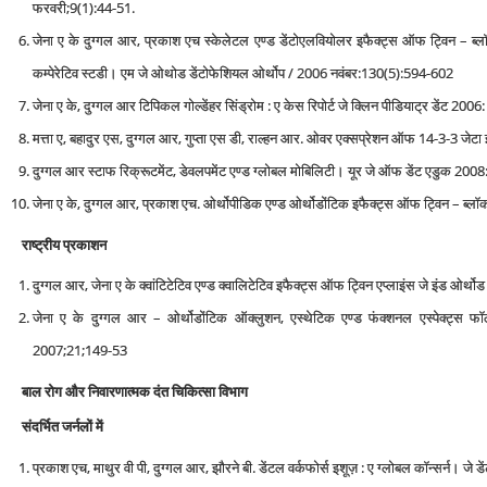
फरवरी;9(1):44-51.
जेना ए के दुग्गल आर, प्रकाश एच स्‍केलेटल एण्‍ड डेंटोएलवियोलर इफैक्‍ट्स ऑफ ट्विन – ब्‍लॉ
कम्‍पेरेटिव स्‍टडी। एम जे ओथोड डेंटोफेशियल ओर्थोप / 2006 नवंबर:130(5):594-602
जेना ए के, दुग्गल आर टिपिकल गोल्‍डेंहर सिंड्रोम : ए केस रिपोर्ट जे क्लिन पीडियाट्र डेंट 200
मत्ता ए, बहादुर एस, दुग्गल आर, गुप्ता एस डी, राल्‍हन आर. ओवर एक्‍सप्रेशन ऑफ 14-3-3 ज
दुग्गल आर स्‍टाफ रिक्रूटमेंट, डेवलपमेंट एण्‍ड ग्‍लोबल मोबिलिटी। यूर जे ऑफ डेंट एडुक 200
जेना ए के, दुग्गल आर, प्रकाश एच. ओर्थोपीडिक एण्‍ड ओर्थोडोंटिक इफैक्‍ट्स ऑफ ट्विन – ब्‍लॉ
राष्‍ट्रीय प्रकाशन
दुग्गल आर, जेना ए के क्‍वांटि‍टेटिव एण्‍ड क्‍वालिटेटिव इफैक्‍ट्स ऑफ ट्विन एप्‍लाइंस जे इंड 
जेना ए के दुग्गल आर – ओर्थोडोंटिक ऑक्‍लुशन, एस्‍थेटिक एण्‍ड फंक्‍शनल एस्‍पेक्‍ट्स फॉ
2007;21;149-53
बाल रोग और निवारणात्‍मक दंत चिकित्‍सा विभाग
संदर्भित जर्नलों में
प्रकाश एच, माथुर वी पी, दुग्गल आर, झौरने बी. डेंटल वर्कफोर्स इशूज़ : ए ग्‍लोबल कॉन्‍सर्न। 