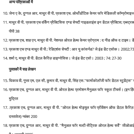
अन्‍य पत्रिकाओं में
जेना ए के, दुग्गल आर, माथुर वी पी, प्रकाश एच. ओर्थोडोंटिक केयर फॉर मेडिकली कॉम्‍प्रोमाइ
माथुर वी पी, प्रकाश एच वर्किंग प्रैक्टिसिस एण्‍ड सेफ्टी गाइडलाइंस इन डेंटल प्रैक्टिस; एब्‍स
पीपी 38
प्रकाश एच, शाह एन, माथुर वी पी. नेशनल ओरल हेल्‍थ केयर प्रोग्राम : द नीड ऑफ द टाइम। डें
प्रकाश एच एण्‍ड माथुर वी पी.: रेडिएशंस सेफ्टी : आर यू कांसर्नड? जे इंड डेंट एसोक। 2002;7
शर्मा ए, माथुर वी पी. डेंटल कैरिज़ डाइग्‍नोसिस। जे इंड डेंट एसो। 2003 ; 74: 27-30
पुस्‍तकों में सह लेखन
धिकाव वी, गुप्ता एम, एल सी, कुमार वी, माथुर वी, सिंह एस.''फार्माकोलॉजी फॉर डेंटल स्‍टुडेंट्स
प्रकाश एच, दुग्गल आर, माथुर वी पी. ओरल हेल्‍थ प्रमोशन मैनुअल फॉर स्‍कूल टीचर्स। (इन हिं
मुद्रित
.प्रकाश एच, दुग्गल आर, माथुर वी पी. ''ओरल हेल्‍थ मोड्यूल फॉर प्रीवेंशन ऑफ डेंटल कैरिज़ 
दस्‍तावेज) नवंबर 200
प्रकाश एच, दुग्गल आर, माथुर वी पी. ''मैनुअल फॉर मल्‍टी-सेंट्रिक ओरल हेल्‍थ सर्वे'' जीओआई-ड