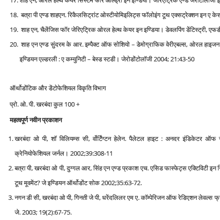
शाह एन, ओरल हेल्‍थ केयर सिस्‍टम फॉर ओल्‍ड्री इन इण्डिया। जेरिएट्रिक एण्‍ड जेरोंटोल
बत्रा पी एण्‍ड शाहएन. रिकैलसिट्रांट ओस्‍टीयोमिइलिट्स फॉलोइंग टूथ एक्‍सट्रेक्‍शन इन ए के
शाह एन, चैलेंजिस फॉर जेरिएट्रिक ओरल हेल्‍थ केयर इन इण्डिया। डेवलपिंग डेंटिस्‍ट्री,
शाह एन एण्‍ड सुंदरम के आर. इम्‍पैक्‍ट ऑफ सोशियो – डेमोग्राफिक वेरीएबल्‍स, ओरल हाइज
इण्डियन एल्‍डरली : ए कम्‍युनिटी – बेस्‍ड स्‍टडी। जेरोडोंटोलॉजी 2004; 21:43-50
ऑर्थोडोंटिक और डेंटोफेशियल विकृति विभाग
प्रो. ओ. पी. खरबंदा कुल 100 +
महत्‍वपूर्ण नवीन प्रकाशन
खरबंदा ओ पी, शॉ विलियम्स सी, र्वोर्टिंग्‍टन हेलेन. पैलेटल हाइट : अनदर इंडिकेटर ऑफ
क्रेनियोफेशियल जर्नल। 2002;39:308-11
बत्रा पी, खरबंदा ओ पी, दुग्गल आर, सिंह एन एण्‍ड प्रकाश एच. एसिड फास्‍फेट्स एक्टिविटी इन जि
टूथ मूवमेंट? जे इण्डियन ऑर्थोडोंट सोक 2002;35:63-72.
नगन डी सी, खरबंदा ओ पी, गिनती जे पी, धरेंदलिलर एम ए. कॉम्‍पेरिजन ऑफ रेडिएशन लेवल्‍स फ्रोम
जे. 2003; 19(2):67-75.