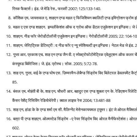
रिस्‍क फैक्‍टर्स। इंड. जे मेडि रेस., फरवरी 2007; 125:133-140.
कौशिक एम, जायसवाल ए, शाहएन एण्‍ड महल ए फिजिशियन क्‍वालिटी एण्‍ड इमिग्रेशन फ्रोम इण
महल ए एस एण्‍ड शाहएन. इम्‍पलीकेशंस ऑफ द ग्रोथ ऑफ डेंटल एजुकेशन इन इण्डिया। जे 
शाहएन. नीड फॉर जेरोडोंटोलॉजी एजुकेशन इन इण्डिया। गेरोडोंटोलॉजी 2005; 22: 104-1
शाहएन. जेरिएट्रिक डेंटिस्‍ट्री : द नीड फॉर ए न्‍यू स्‍पेशियल्‍टी इन इण्डिया। नेटल मे‍ड जे इं
गुप्ता आर, प्रकाश एच, शाह एन एण्‍ड जैन वी. ए स्‍पेक्‍ट्रोफोटोमेट्रिक एवेलुएशन ऑफ कलर
कंस्‍यूमड बिवेरेजिस। जे. इंड. प्रोस्‍थ। सोक. 2005; 5:72-78.
शाह एन, गुप्ता, वाई के एण्‍ड घोष एस. ज़िम्मरमैन-लेबैण्‍ड सिंड्रोम विद बिलेटरल डेवलपमेंट क
85.
बंसल एम, मोहंती बी के, शाह एन, चौधरी आर, बहादुर एस एण्‍ड शुक्ला एन के. रेडिएशन रिलेटिड 
कैंसर पेशेंट् रिसिविंग रेडियोथेरेपी। क्‍वाल लाइफ रेस 2004; 13:481-88
शाह एन, हांडा के के एण्‍ड शर्मा एम सी. मैलिग्‍नेंट मेसेनकाययमल ट्यूमर। इंट जे ओरल मैक
बत्रा पी एण्‍ड शाहएन. ओल्‍मस्‍टेड सिंड्रोम –ए रेयर सिंड्रोम विद ओरल मैनीफेस्‍टे
602.