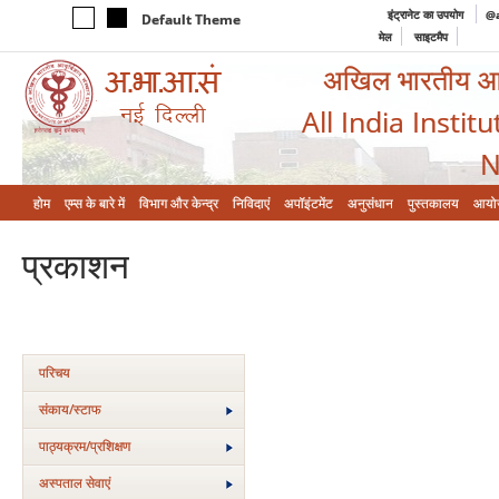
इंट्रानेट का उपयोग
@a
Default Theme
मेल
साइटमैप
अखिल भारतीय आयुर
All India Instit
N
होम
एम्‍स के बारे में
विभाग और केन्‍द्र
निविदाएं
अपॉइंटमेंट
अनुसंधान
पुस्तकालय
आयो
प्रकाशन
परिचय
संकाय/स्‍टाफ
पाठ्यक्रम/प्रशिक्षण
अस्‍पताल सेवाएं