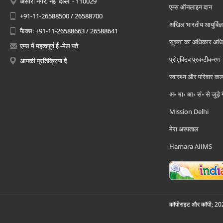
अंसारी नगर, नई दिल्ली - 110029
एम्स ऑनलाइन दान
+91-11-26588500 / 26588700
अखिल भारतीय आयुर्विज्ञ
फैक्स: +91-11-26588663 / 26588641
सूचना का अधिकार अध
एम्स में महत्वपूर्ण ई -मेल पते
प्रोएक्टिव प्रकटीकरण
आपकी प्रतिक्रिया दें
स्वास्थ्य और परिवार कल
अ॰ भा॰ आ॰ सं॰ से जुड़े
Mission Delhi
मेरा अस्पताल
Hamara AIIMS
कॉपीराइट और कॉपी; 2026