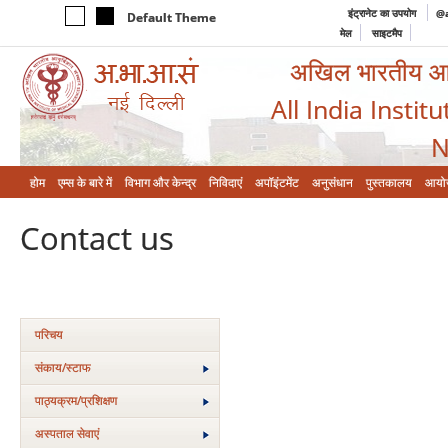
इंट्रानेट का उपयोग
@a
Default Theme
मेल
साइटमैप
अखिल भारतीय आयुर
All India Instit
N
होम
एम्‍स के बारे में
विभाग और केन्‍द्र
निविदाएं
अपॉइंटमेंट
अनुसंधान
पुस्तकालय
आयो
Contact us
परिचय
संकाय/स्‍टाफ
पाठ्यक्रम/प्रशिक्षण
अस्‍पताल सेवाएं