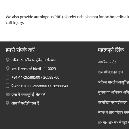
We also provide autologous PRP (platelet rich plasma) for orthopedic ail
cuff injury.
हमसे संपर्क करें
महत्वपूर्ण लिंक
अखिल भारतीय आयुर्विज्ञान संस्थान
नागरिक चार्टर
अंसारी नगर, नई दिल्ली - 110029
एम्स ऑनलाइन दान
+91-11-26588500 / 26588700
अखिल भारतीय आयुर्विज्ञ
फैक्स: +91-11-26588663 / 26588641
सूचना का अधिकार अध
एम्स में महत्वपूर्ण ई -मेल पते
प्रोएक्टिव प्रकटीकरण
आपकी प्रतिक्रिया दें
स्वास्थ्य और परिवार कल
अ॰ भा॰ आ॰ सं॰ से जुड़े