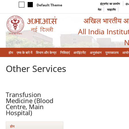
इंट्रानेट का उपयोग
@a
Default Theme
मेल
साइटमैप
अखिल भारतीय आयुर
All India Instit
N
होम
एम्‍स के बारे में
विभाग और केन्‍द्र
निविदाएं
अपॉइंटमेंट
अनुसंधान
पुस्तकालय
आयो
Other Services
Transfusion
Medicine (Blood
Centre, Main
Hospital)
होम