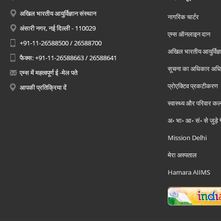
अखिल भारतीय आयुर्विज्ञान संस्थान
नागरिक चार्टर
अंसारी नगर, नई दिल्ली - 110029
एम्स ऑनलाइन दान
+91-11-26588500 / 26588700
अखिल भारतीय आयुर्विज्ञ
फैक्स: +91-11-26588663 / 26588641
सूचना का अधिकार अध
एम्स में महत्वपूर्ण ई -मेल पते
प्रोएक्टिव प्रकटीकरण
आपकी प्रतिक्रिया दें
स्वास्थ्य और परिवार कल
अ॰ भा॰ आ॰ सं॰ से जुड़े
Mission Delhi
मेरा अस्पताल
Hamara AIIMS