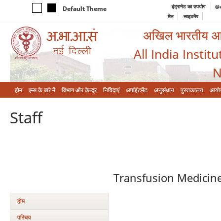
इंट्रानेट का उपयोग
@a
Default Theme
मेल
साइटमैप
अखिल भारतीय आयुर
All India Instit
N
होम
एम्‍स के बारे में
विभाग और केन्‍द्र
निविदाएं
अपॉइंटमेंट
अनुसंधान
पुस्तकालय
आयो
Staff
Transfusion Medicine
होम
परिचय