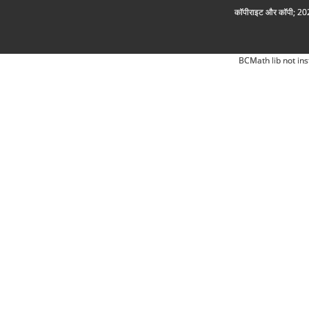
कॉपीराइट और कॉपी; 2026
BCMath lib not ins