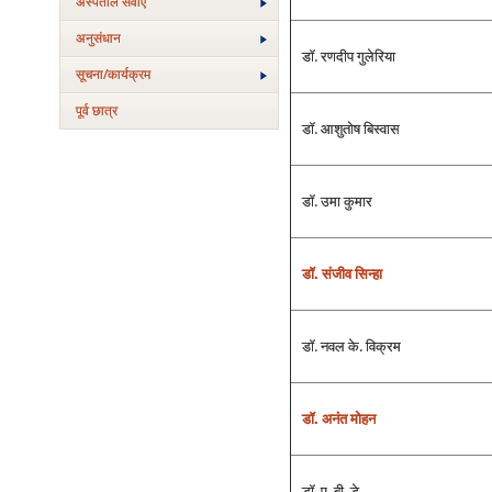
अस्‍पताल सेवाएं
अनुसंधान
डॉ. रणदीप गुलेरिया
सूचना/कार्यक्रम
पूर्व छात्र
डॉ. आशुतोष बिस्‍वास
डॉ. उमा कुमार
डॉ. संजीव सिन्‍हा
डॉ. नवल के. विक्रम
डॉ. अनंत मोहन
डॉ. ए. बी. डे