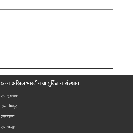
अन्य अखिल भारतीय आयुर्विज्ञान संस्थान
एम्‍स भुवनेश्वर
एम्‍स जोधपुर
एम्‍स पटना
एम्‍स रायपुर