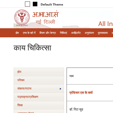
Default Theme
All I
होम
एम्‍स के बारे में
विभाग और केन्‍द्र
निविदाएं
अपॉइंटमेंट
अनुसंधान
पुस्तकालय
काय चिकित्‍सा
होम
नाम
परिचय
संकाय/स्‍टाफ
प्रोफेसर एस के शर्मा
पाठ्यक्रम/प्रशिक्षण
शिक्षा
डॉ. रिटा सूद