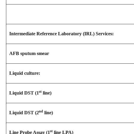
Intermediate Reference Laboratory (IRL) Services:
AFB sputum smear
Liquid culture:
st
Liquid DST (1
line)
nd
Liquid DST (2
line)
st
Line Probe Assay (1
line LPA)