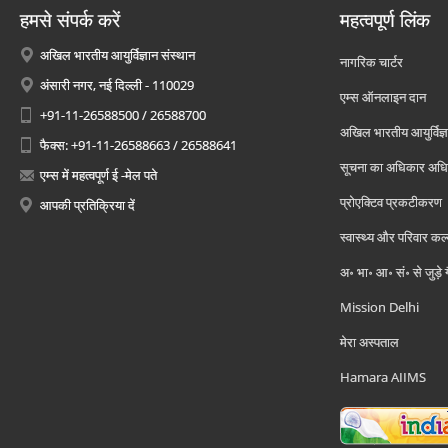
हमसे संपर्क करें
महत्वपूर्ण लिंक
अखिल भारतीय आयुर्विज्ञान संस्थान
नागरिक चार्टर
अंसारी नगर, नई दिल्ली - 110029
एम्स ऑनलाइन दान
+91-11-26588500 / 26588700
अखिल भारतीय आयुर्विज्ञ
फैक्स: +91-11-26588663 / 26588641
सूचना का अधिकार अध
एम्स में महत्वपूर्ण ई -मेल पते
प्रोएक्टिव प्रकटीकरण
आपकी प्रतिक्रिया दें
स्वास्थ्य और परिवार कल
अ॰ भा॰ आ॰ सं॰ से जुड़े
Mission Delhi
मेरा अस्पताल
Hamara AIIMS