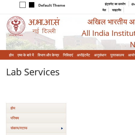
इंट्रानेट का उपयोग
@a
Default Theme
मेल
साइटमैप
अखिल भारतीय आयुर
All India Instit
N
होम
एम्‍स के बारे में
विभाग और केन्‍द्र
निविदाएं
अपॉइंटमेंट
अनुसंधान
पुस्तकालय
आयो
Lab Services
होम
परिचय
संकाय/स्‍टाफ