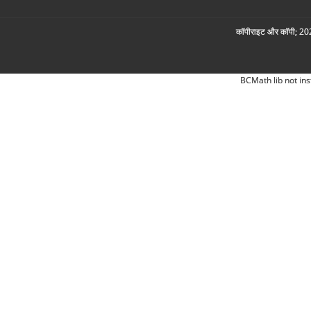
कॉपीराइट और कॉपी; 2026
BCMath lib not ins