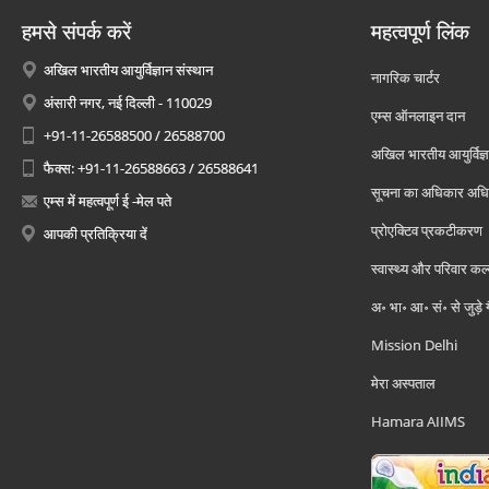
हमसे संपर्क करें
महत्वपूर्ण लिंक
अखिल भारतीय आयुर्विज्ञान संस्थान
नागरिक चार्टर
अंसारी नगर, नई दिल्ली - 110029
एम्स ऑनलाइन दान
+91-11-26588500 / 26588700
अखिल भारतीय आयुर्विज्ञ
फैक्स: +91-11-26588663 / 26588641
सूचना का अधिकार अध
एम्स में महत्वपूर्ण ई -मेल पते
प्रोएक्टिव प्रकटीकरण
आपकी प्रतिक्रिया दें
स्वास्थ्य और परिवार कल
अ॰ भा॰ आ॰ सं॰ से जुड़े
Mission Delhi
मेरा अस्पताल
Hamara AIIMS