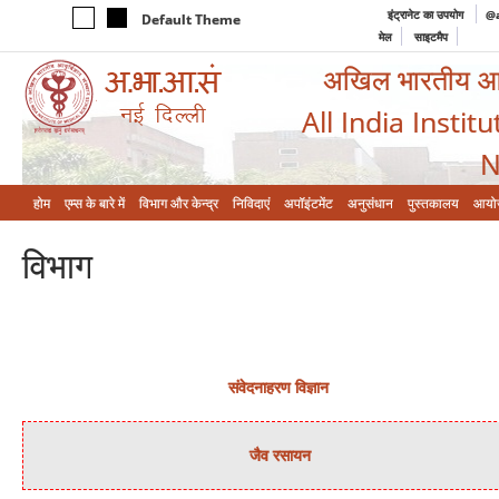
इंट्रानेट का उपयोग
@a
Default Theme
मेल
साइटमैप
अखिल भारतीय आयुर
All India Instit
N
होम
एम्‍स के बारे में
विभाग और केन्‍द्र
निविदाएं
अपॉइंटमेंट
अनुसंधान
पुस्तकालय
आयो
विभाग
संवेदनाहरण विज्ञान
जैव रसायन