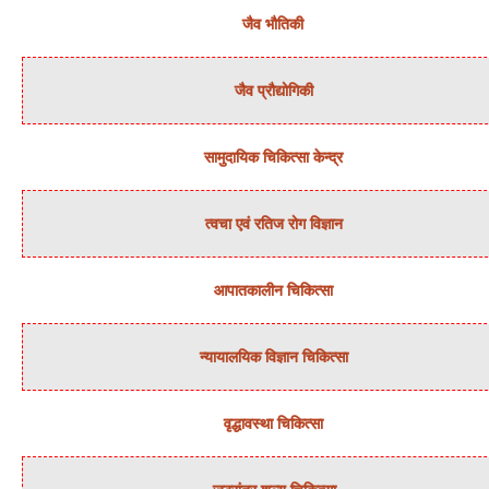
जैव भौतिकी
जैव प्रौद्योगिकी
सामुदायिक चिकित्‍सा केन्‍द्र
त्‍वचा एवं रतिज रोग विज्ञान
आपातकालीन चिकित्सा
न्‍यायालयिक विज्ञान चिकित्‍सा
वृद्धावस्था चिकित्सा