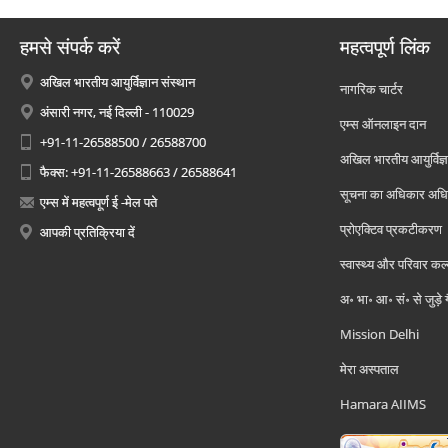
हमसे संपर्क करें
महत्वपूर्ण लिंक
अखिल भारतीय आयुर्विज्ञान संस्थान
नागरिक चार्टर
अंसारी नगर, नई दिल्ली - 110029
एम्स ऑनलाइन दान
+91-11-26588500 / 26588700
अखिल भारतीय आयुर्विज्ञ
फैक्स: +91-11-26588663 / 26588641
सूचना का अधिकार अध
एम्स में महत्वपूर्ण ई -मेल पते
प्रोएक्टिव प्रकटीकरण
आपकी प्रतिक्रिया दें
स्वास्थ्य और परिवार कल
अ॰ भा॰ आ॰ सं॰ से जुड़े
Mission Delhi
मेरा अस्पताल
Hamara AIIMS