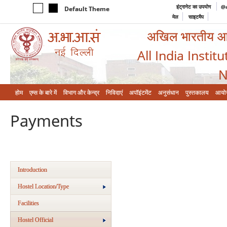
इंट्रानेट का उपयोग
@a
Default Theme
मेल
साइटमैप
अखिल भारतीय आयुर
All India Instit
N
होम
एम्‍स के बारे में
विभाग और केन्‍द्र
निविदाएं
अपॉइंटमेंट
अनुसंधान
पुस्तकालय
आयो
Payments
Introduction
Hostel Location/Type
Facilities
Hostel Official