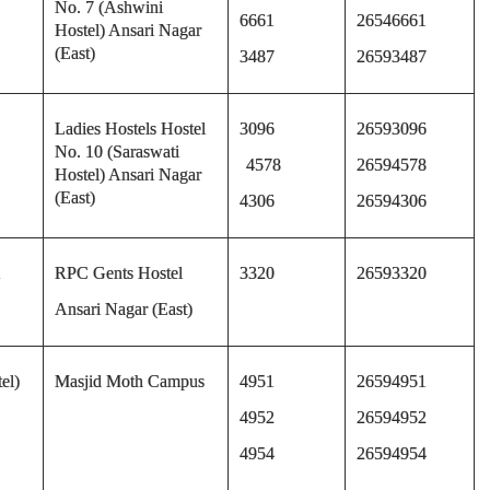
No. 7 (Ashwini
6661
26546661
Hostel)
Ansari Nagar
(East)
3487
26593487
Ladies Hostels
Hostel
3096
26593096
No. 10 (Saraswati
4578
26594578
Hostel)
Ansari Nagar
(East)
4306
26594306
RPC Gents Hostel
3320
26593320
Ansari Nagar (East)
el)
Masjid Moth Campus
4951
26594951
4952
26594952
4954
26594954