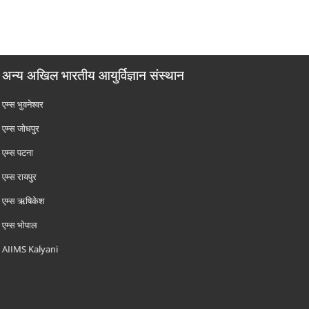
अन्य अखिल भारतीय आयुर्विज्ञान संस्थान
एम्‍स भुवनेश्वर
एम्‍स जोधपुर
एम्‍स पटना
एम्‍स रायपुर
एम्‍स ऋषिकेश
एम्‍स भोपाल
AIIMS Kalyani