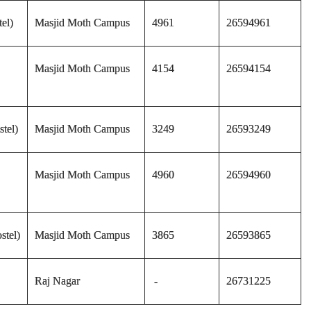
el)
Masjid Moth Campus
4961
26594961
Masjid Moth Campus
4154
26594154
tel)
Masjid Moth Campus
3249
26593249
Masjid Moth Campus
4960
26594960
stel)
Masjid Moth Campus
3865
26593865
Raj Nagar
-
26731225