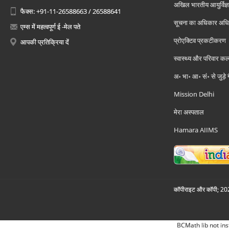
अखिल भारतीय आयुर्विज्ञ
फैक्स: +91-11-26588663 / 26588641
सूचना का अधिकार अध
एम्स में महत्वपूर्ण ई -मेल पते
प्रोएक्टिव प्रकटीकरण
आपकी प्रतिक्रिया दें
स्वास्थ्य और परिवार कल
अ॰ भा॰ आ॰ सं॰ से जुड़े
Mission Delhi
मेरा अस्पताल
Hamara AIIMS
कॉपीराइट और कॉपी; 2026
BCMath lib not ins