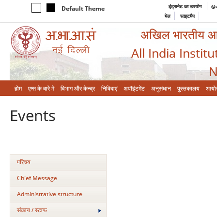
इंट्रानेट का उपयोग
@a
Default Theme
मेल
साइटमैप
अखिल भारतीय आयुर
All India Instit
N
होम
एम्‍स के बारे में
विभाग और केन्‍द्र
निविदाएं
अपॉइंटमेंट
अनुसंधान
पुस्तकालय
आयो
Events
परिचय
Chief Message
Administrative structure
संकाय / स्टाफ