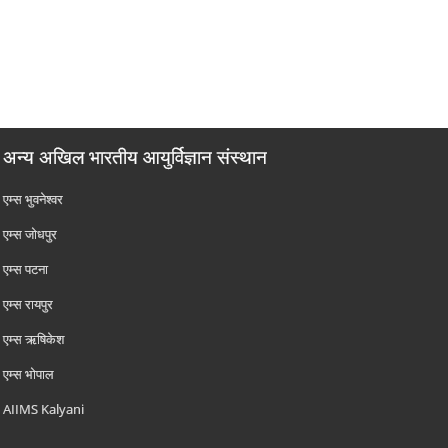
अन्य अखिल भारतीय आयुर्विज्ञान संस्थान
एम्‍स भुवनेश्वर
एम्‍स जोधपुर
एम्‍स पटना
एम्‍स रायपुर
एम्‍स ऋषिकेश
एम्‍स भोपाल
AIIMS Kalyani