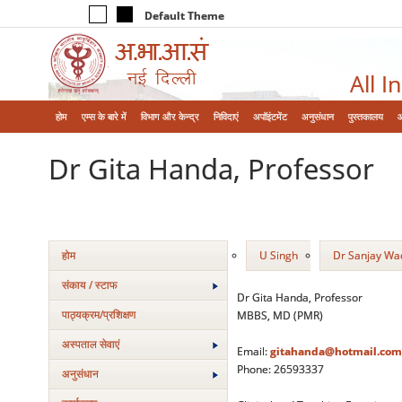
Default Theme
All I
होम
एम्‍स के बारे में
विभाग और केन्‍द्र
निविदाएं
अपॉइंटमेंट
अनुसंधान
पुस्तकालय
Dr Gita Handa, Professor
होम
U Singh
Dr Sanjay W
संकाय / स्टाफ
Dr Gita Handa, Professor
पाठ्यक्रम/प्रशिक्षण
MBBS, MD (PMR)
अस्‍पताल सेवाएं
Email:
gitahanda@hotmail.com
Phone: 26593337
अनुसंधान