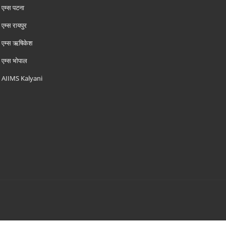
एम्‍स पटना
एम्‍स रायपुर
एम्‍स ऋषिकेश
एम्‍स भोपाल
AIIMS Kalyani