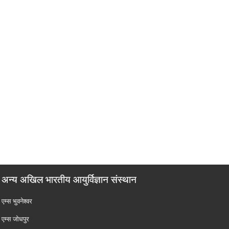
अन्य अखिल भारतीय आयुर्विज्ञान संस्थान
एम्‍स भुवनेश्वर
एम्‍स जोधपुर