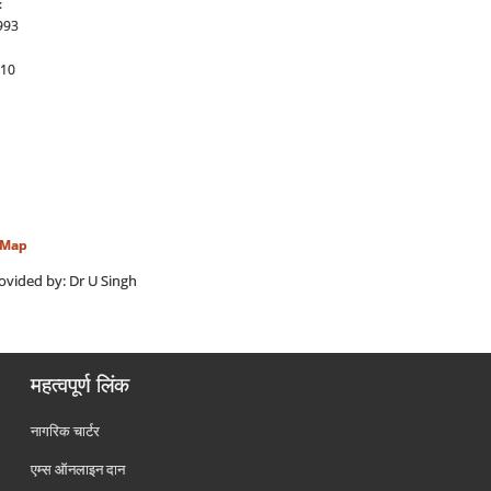
:
993
010
 Map
vided by: Dr U Singh
महत्वपूर्ण लिंक
नागरिक चार्टर
एम्स ऑनलाइन दान