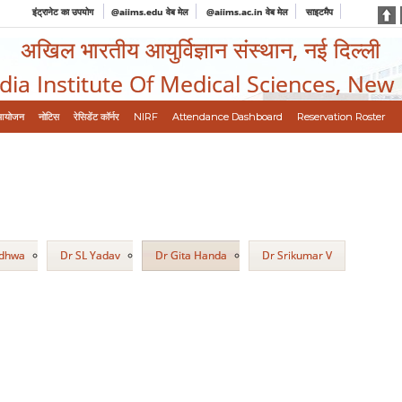
इंट्रानेट का उपयोग
@aiims.edu वेब मेल
@aiims.ac.in वेब मेल
साइटमैप
अखिल भारतीय आयुर्विज्ञान संस्थान, नई दिल्ली
ndia Institute Of Medical Sciences, New
आयोजन
नोटिस
रेसिडेंट कॉर्नर
NIRF
Attendance Dashboard
Reservation Roster
adhwa
Dr SL Yadav
Dr Gita Handa
Dr Srikumar V