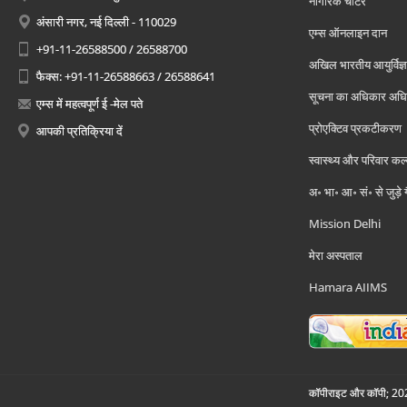
नागरिक चार्टर
अंसारी नगर, नई दिल्ली - 110029
एम्स ऑनलाइन दान
+91-11-26588500 / 26588700
अखिल भारतीय आयुर्विज्ञ
फैक्स: +91-11-26588663 / 26588641
सूचना का अधिकार अध
एम्स में महत्वपूर्ण ई -मेल पते
प्रोएक्टिव प्रकटीकरण
आपकी प्रतिक्रिया दें
स्वास्थ्य और परिवार कल
अ॰ भा॰ आ॰ सं॰ से जुड़े
Mission Delhi
मेरा अस्पताल
Hamara AIIMS
कॉपीराइट और कॉपी; 2026