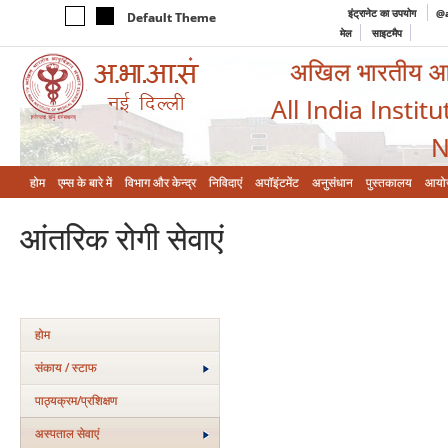
इंट्रानेट का उपयोग
@a
Default Theme
मेल
साइटमैप
अखिल भारतीय आयुर
All India Instit
N
होम
एम्‍स के बारे में
विभाग और केन्‍द्र
निविदाएं
अपॉइंटमेंट
अनुसंधान
पुस्तकालय
आयो
आंतरिक रोगी सेवाएं
होम
संकाय / स्टाफ
पाठ्यक्रम/प्रशिक्षण
अस्‍पताल सेवाएं