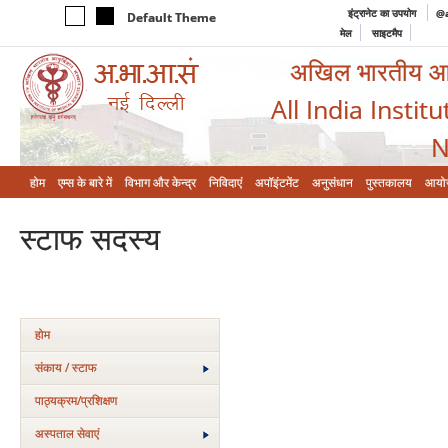
इंट्रानेट का उपयोग
@a
Default Theme
मेल
साइटमैप
अखिल भारतीय आयुर
All India Instit
N
होम
एम्‍स के बारे में
विभाग और केन्‍द्र
निविदाएं
अपॉइंटमेंट
अनुसंधान
पुस्तकालय
आयो
स्टाफ सदस्य
होम
संकाय / स्टाफ
पाठ्यक्रम/प्रशिक्षण
अस्‍पताल सेवाएं