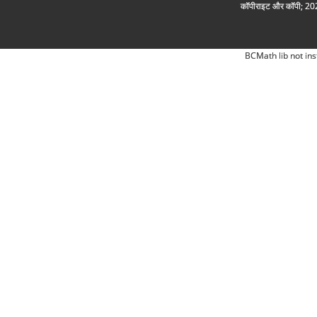
कॉपीराइट और कॉपी; 2026
BCMath lib not ins