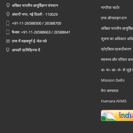
अखिल भारतीय आयुर्विज्ञान संस्थान
नागरिक चार्टर
अंसारी नगर, नई दिल्ली - 110029
एम्स ऑनलाइन दान
+91-11-26588500 / 26588700
अखिल भारतीय आयुर्विज्ञ
फैक्स: +91-11-26588663 / 26588641
सूचना का अधिकार अध
एम्स में महत्वपूर्ण ई -मेल पते
प्रोएक्टिव प्रकटीकरण
आपकी प्रतिक्रिया दें
स्वास्थ्य और परिवार कल
अ॰ भा॰ आ॰ सं॰ से जुड़े
Mission Delhi
मेरा अस्पताल
Hamara AIIMS