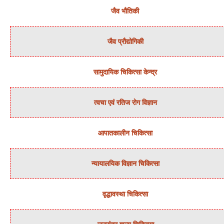
जैव भौतिकी
जैव प्रौद्योगिकी
सामुदायिक चिकित्‍सा केन्‍द्र
त्‍वचा एवं रतिज रोग विज्ञान
आपातकालीन चिकित्सा
न्‍यायालयिक विज्ञान चिकित्‍सा
वृद्धावस्था चिकित्सा