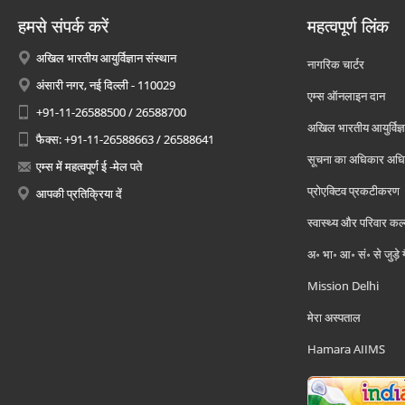
हमसे संपर्क करें
महत्वपूर्ण लिंक
अखिल भारतीय आयुर्विज्ञान संस्थान
नागरिक चार्टर
अंसारी नगर, नई दिल्ली - 110029
एम्स ऑनलाइन दान
+91-11-26588500 / 26588700
अखिल भारतीय आयुर्विज्ञ
फैक्स: +91-11-26588663 / 26588641
सूचना का अधिकार अध
एम्स में महत्वपूर्ण ई -मेल पते
प्रोएक्टिव प्रकटीकरण
आपकी प्रतिक्रिया दें
स्वास्थ्य और परिवार कल
अ॰ भा॰ आ॰ सं॰ से जुड़े
Mission Delhi
मेरा अस्पताल
Hamara AIIMS