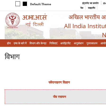
इंट्रानेट का उपयोग
@a
Default Theme
मेल
साइटमैप
अखिल भारतीय आयुर
All India Instit
N
होम
एम्‍स के बारे में
विभाग और केन्‍द्र
निविदाएं
अपॉइंटमेंट
अनुसंधान
पुस्तकालय
आयो
विभाग
संवेदनाहरण विज्ञान
जैव रसायन