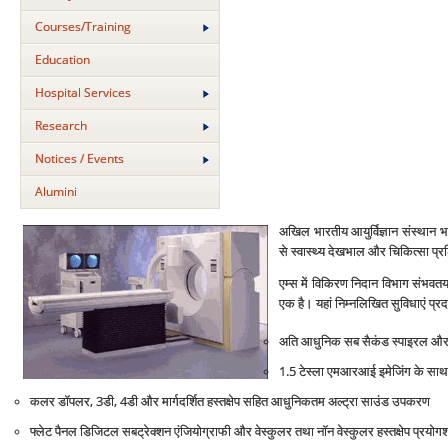
Courses/Training
Education
Hospital Services
Research
Notices / Events
Alumini
अखिल भारतीय आयुर्विज्ञान संस्‍थान भा
से स्‍वास्थ्‍य देखभाल और चिकित्‍सा प्रशिक्
एम्‍स में विकिरण निदान विभाग संभवतया 
एक है। यहां निम्‍नलिखित सुविधाएं प्रदा
अति आधुनिक सब सैकंड स्‍पाइरल और फोर्
1.5 टेस्‍ला एमआरआई इमेजिंग के साथ स्
कलर डॉपलर, 3डी, 4डी और मार्गदर्शित हस्‍तक्षेप सहित आधुनिकतम अल्‍ट्रा साउंड उपकरण
फ्लेट पैनल डिजिटल सबट्रेक्‍शन एंजियोग्राफी और वेस्‍कुलर तथा नॉन वेस्‍कुलर हस्‍तक्षेप प्रयोग