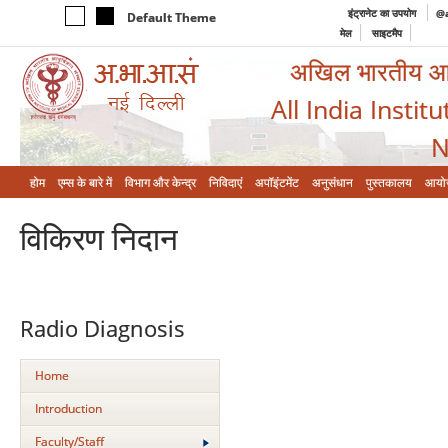
इंट्रानेट का उपयोग
@a
Default Theme
मेल
साइटमैप
अखिल भारतीय आयुर
All India Instit
N
होम
एम्‍स के बारे में
विभाग और केन्‍द्र
निविदाएं
अपॉइंटमेंट
अनुसंधान
पुस्तकालय
आयो
विकिरण निदान
Radio Diagnosis
Home
Introduction
Faculty/Staff