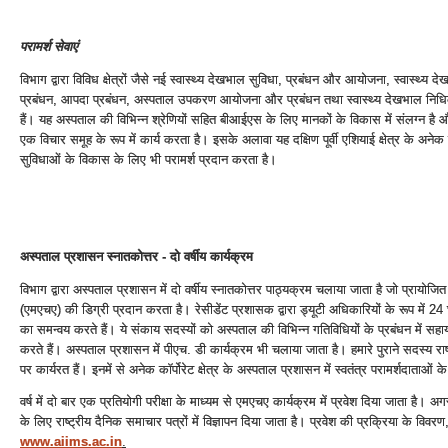
परामर्श सेवाएं
विभाग द्वारा विविध क्षेत्रों जैसे नई स्‍वास्‍थ्‍य देखभाल सुविधा, प्रबंधन और आयोजना, स्‍वास्‍
प्रबंधन, आपदा प्रबंधन, अस्‍पताल उपकरण आयोजना और प्रबंधन तथा स्‍वास्‍थ्‍य देखभाल निधिकर
हैं। यह अस्‍पताल की विभिन्‍न श्रेणियों सहित बीआईएस के लिए मानकों के विकास में संलग्‍न है और य
एक विचार समूह के रूप में कार्य करता है। इसके अलावा यह दक्षिण पूर्वी एशियाई क्षेत्र के अनेक पड़ो
सुविधाओं के विकास के लिए भी परामर्श प्रदान करता है।
अस्‍पताल प्रशासन स्‍नातकोत्तर - दो वर्षीय कार्यक्रम
विभाग द्वारा अस्‍पताल प्रशासन में दो वर्षीय स्‍नातकोत्तर पाठ्यक्रम चलाया जाता है जो प्रायोजित 
(एमएचए) की डिग्री प्रदान करता है। रेसीडेंट प्रशासक द्वारा ड्यूटी अधिकारियों के रूप में 24 घ
का समन्‍वय करते हैं। ये संकाय सदस्‍यों को अस्‍पताल की विभिन्‍न गतिविधियों के प्रबंधन में सहाय
करते हैं। अस्‍पताल प्रशासन में पीएच. डी कार्यक्रम भी चलाया जाता है। हमारे पुराने सदस्‍य राष्‍ट
पर कार्यरत हैं। इनमें से अनेक कॉर्पोरेट क्षेत्र के अस्‍पताल प्रशासन में स्‍वतंत्र परामर्शदाताओं के
वर्ष में दो बार एक प्रतियोगी परीक्षा के माध्‍यम से एमएचए कार्यक्रम में प्रवेश दिया जाता है। अग
के लिए राष्‍ट्रीय दैनिक समाचार पत्रों में विज्ञापन दिया जाता है। प्रवेश की प्रक्रिया के विव
www.aiims.ac.in
.