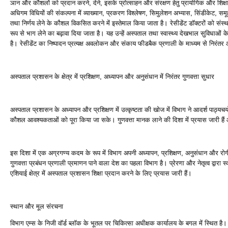
ञान और कौशलों को प्रदान करने, देने, इसके प्रोत्‍साहन और संरक्षण हेतु प्रायोगिक और श
अधिगम विधियों की संकल्‍पना में व्‍याख्‍यान, प्रकरण विश्‍लेषण, सिमुलेशन अभ्‍यास, सिंडीकेट, समूह चर
तथा निर्णय लेने के कौशल विकसित करने में इस्‍तेमाल किया जाता है। रेसीडेंट डॉक्‍टरों को संस्‍था
रूप से भाग लेने का बढ़ावा दिया जाता है। यह उन्‍हें अस्‍पताल तथा स्‍वास्‍थ्‍य देखभाल सुविधाओं क
है। रेसीडेंट का निष्‍पादन प्रत्‍यक्ष अवलोकन और संकाय फीडबैक प्रणाली के माध्‍यम से निरं
अस्‍पताल प्रशासन के क्षेत्र में प्रशिक्षण, अध्‍यापन और अनुसंधान में निरंतर गुणवत्ता सुधार
अस्‍पताल प्रशासन के अध्‍यापन और प्रशिक्षण में उत्‍कृष्‍टता की खोज में विभाग ने आदर्श पाठ्यचर
कौशल आवश्‍यकताओं को पूरा किया जा सके। गुणवत्ता मानक लाने की दिशा में प्रयास जारी हैं
इस दिशा में एक अग्रगण्‍य कदम के रूप में विभाग अपनी अध्‍यापन, प्रशिक्षण, अनुसंधान औ
गुणवत्ता प्रबंधन प्रणाली प्रमाणन पाने वाला देश का पहला विभाग है। प्रेरणा और नेतृत्‍व द्वारा स्‍वा
एशियाई क्षेत्र में अस्‍पताल प्रशासन शिक्षा प्रदान करने के लिए प्रयास जारी हैं।
स्‍थान और मूल संरचना
विभाग एम्‍स के निजी वॉर्ड ब्‍लॉक के भूतल पर चिकित्‍सा अधीक्षक कार्यालय के बगल में स्थित 