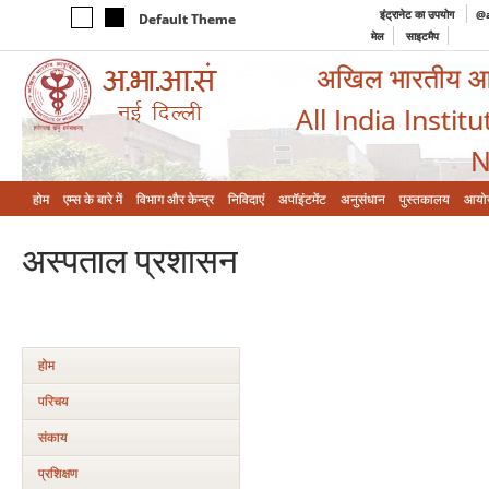
इंट्रानेट का उपयोग
@a
Default Theme
मेल
साइटमैप
अखिल भारतीय आयुर
All India Instit
N
होम
एम्‍स के बारे में
विभाग और केन्‍द्र
निविदाएं
अपॉइंटमेंट
अनुसंधान
पुस्तकालय
आयो
अस्‍पताल प्रशासन
होम
परिचय
संकाय
प्रशिक्षण