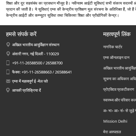
शिक्षा और दूर सहसंबंध का प्रावधान मौजूद है। नवीनतम आईटी सुविधाएं सभी संकाय सदस्‍यों और
प्रदान की जाती है। ये सुविधाएं एम्‍स की केन्‍द्रीय प्रशिक्षण मूल संरचना के अतिरिक्‍त हैं, जो हैं के
केन्‍द्रीय आईटी और कम्‍प्‍यूटर सुविधा तथा चिकित्‍सा शिक्षा और प्रौद्योगिकी केन्‍द्र।
हमसे संपर्क करें
महत्वपूर्ण लिंक
अखिल भारतीय आयुर्विज्ञान संस्थान
नागरिक चार्टर
अंसारी नगर, नई दिल्ली - 110029
एम्स ऑनलाइन दान
+91-11-26588500 / 26588700
अखिल भारतीय आयुर्विज्ञ
फैक्स: +91-11-26588663 / 26588641
सूचना का अधिकार अध
एम्स में महत्वपूर्ण ई -मेल पते
प्रोएक्टिव प्रकटीकरण
आपकी प्रतिक्रिया दें
स्वास्थ्य और परिवार कल
अ॰ भा॰ आ॰ सं॰ से जुड़े
Mission Delhi
मेरा अस्पताल