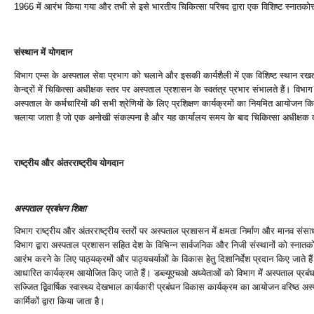
1966 में आरंभ किया गया और तभी से इसे भारतीय चिकित्‍सा परिषद द्वारा एक विशिष्‍ट स्‍नातकोत्त
संस्‍थान में योगदान
विभाग एम्‍स के अस्‍पताल सेवा प्रभाग को चलाने और इसकी कार्यशैली में एक विशिष्‍ट स्‍थान रख
केन्‍द्रों में चिकित्‍सा अधीक्षक स्‍तर पर अस्‍पताल प्रशासन के स्‍वतंत्र प्रभार संभालते हैं। विभ
अस्‍पताल के कर्मच‍ारियों की सभी श्रेणियों के लिए प्रशिक्षण कार्यक्रमों का नियमित आयोजन क
चलाया जाता है जो एक अनोखी संकल्‍पना है और यह कार्यालय समय के बाद चिकित्‍सा अधीक्षक कार्
राष्‍ट्रीय और अंतरराष्‍ट्रीय योगदान
अस्‍पताल प्रबंधन शिक्षा
विभाग राष्‍ट्रीय और अंतरराष्‍ट्रीय स्‍तरों पर अस्‍पताल प्रशासन में क्षमता निर्माण और मानव 
विभाग द्वारा अस्‍पताल प्रशासन सहित देश के विभिन्‍न सार्वजनिक और निजी संस्‍थानों को स्‍नातकोत
आरंभ करने के लिए पाठ्यक्रमों और पाठ्यचर्याओं के विकास हेतु दिशानिर्देश प्रदान किए जाते 
आधारित कार्यक्रम आयोजित किए जाते हैं। डब्‍ल्‍यूएचओ अध्‍येताओं को विभाग में अस्‍पताल प्रबंध
सज्जित द्विवार्षिक स्‍वास्‍थ्‍य देखभाल कार्यकारी प्रबंधन विकास कार्यक्रम का आयोजन वरिष्‍ठ अ
कार्मिकों द्वारा किया जाता है।