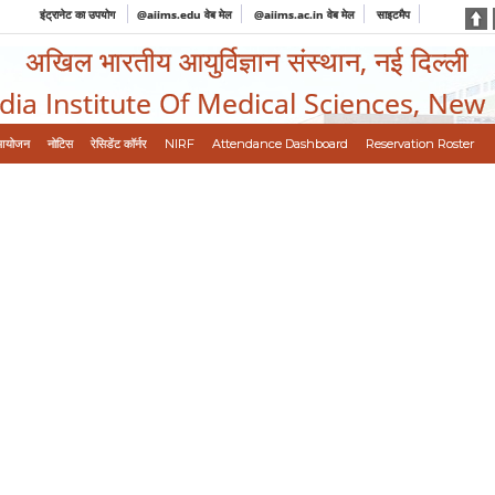
इंट्रानेट का उपयोग
@aiims.edu वेब मेल
@aiims.ac.in वेब मेल
साइटमैप
अखिल भारतीय आयुर्विज्ञान संस्थान, नई दिल्ली
ndia Institute Of Medical Sciences, New
आयोजन
नोटिस
रेसिडेंट कॉर्नर
NIRF
Attendance Dashboard
Reservation Roster