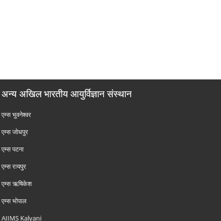
अन्य अखिल भारतीय आयुर्विज्ञान संस्थान
एम्‍स भुवनेश्वर
एम्‍स जोधपुर
एम्‍स पटना
एम्‍स रायपुर
एम्‍स ऋषिकेश
एम्‍स भोपाल
AIIMS Kalyani