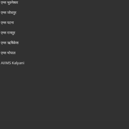
एम्‍स भुवनेश्वर
एम्‍स जोधपुर
एम्‍स पटना
एम्‍स रायपुर
एम्‍स ऋषिकेश
एम्‍स भोपाल
AIIMS Kalyani