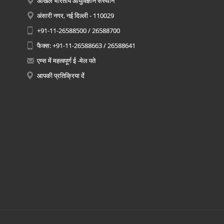
अखिल भारतीय आयुर्विज्ञान संस्थान
अंसारी नगर, नई दिल्ली - 110029
+91-11-26588500 / 26588700
फैक्स: +91-11-26588663 / 26588641
एम्स में महत्वपूर्ण ई -मेल पते
आपकी प्रतिक्रिया दें