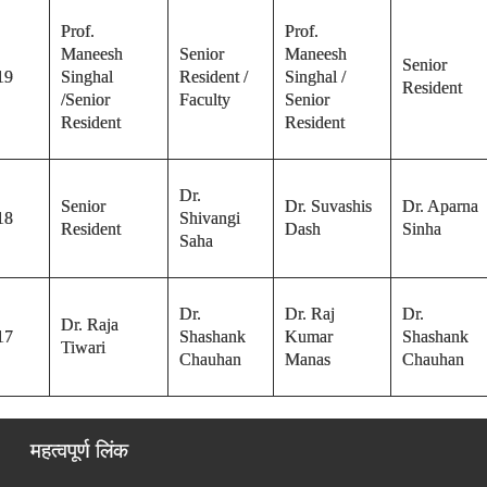
Prof.
Prof.
Maneesh
Senior
Maneesh
Senior
19
Singhal
Resident /
Singhal /
Resident
/Senior
Faculty
Senior
Resident
Resident
Dr.
Senior
Dr. Suvashis
Dr. Aparna
18
Shivangi
Resident
Dash
Sinha
Saha
Dr.
Dr. Raj
Dr.
Dr. Raja
17
Shashank
Kumar
Shashank
Tiwari
Chauhan
Manas
Chauhan
महत्वपूर्ण लिंक