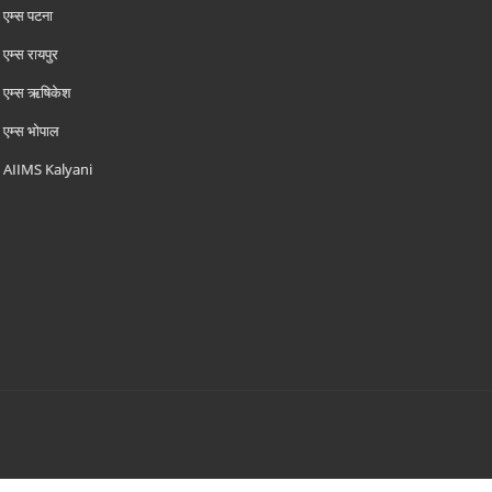
एम्‍स पटना
एम्‍स रायपुर
एम्‍स ऋषिकेश
एम्‍स भोपाल
AIIMS Kalyani