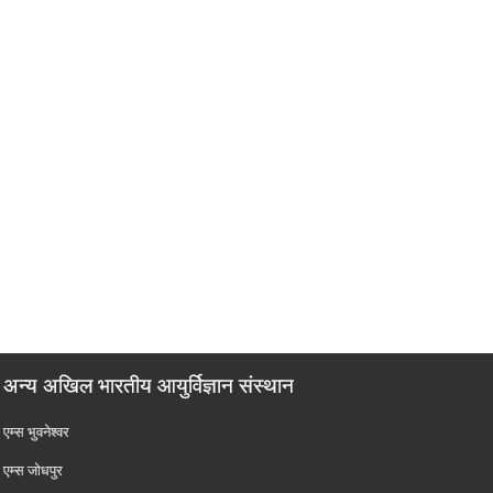
अन्य अखिल भारतीय आयुर्विज्ञान संस्थान
एम्‍स भुवनेश्वर
एम्‍स जोधपुर