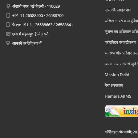
अंसारी नगर, नई दिल्ली - 110029
एम्स ऑनलाइन दान
+91-11-26588500 / 26588700
अखिल भारतीय आयुर्विज्ञ
फैक्स: +91-11-26588663 / 26588641
सूचना का अधिकार अध
एम्स में महत्वपूर्ण ई -मेल पते
प्रोएक्टिव प्रकटीकरण
आपकी प्रतिक्रिया दें
स्वास्थ्य और परिवार कल
अ॰ भा॰ आ॰ सं॰ से जुड़े
Mission Delhi
मेरा अस्पताल
Hamara AIIMS
कॉपीराइट और कॉपी; 2026