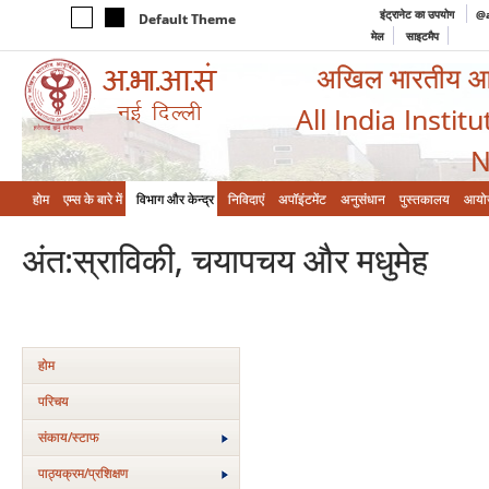
इंट्रानेट का उपयोग
@a
Default Theme
मेल
साइटमैप
अखिल भारतीय आयुर
All India Instit
N
होम
एम्‍स के बारे में
विभाग और केन्‍द्र
निविदाएं
अपॉइंटमेंट
अनुसंधान
पुस्तकालय
आयो
अंत:स्राविकी, चयापचय और मधुमेह
होम
परिचय
संकाय/स्‍टाफ
पाठ्यक्रम/प्रशिक्षण