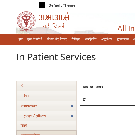
Default Theme
All I
होम
एम्‍स के बारे में
विभाग और केन्‍द्र
निविदाएं
अपॉइंटमेंट
अनुसंधान
पुस्तकालय
In Patient Services
होम
No. of Beds
परिचय
21
संकाय/स्‍टाफ
पाठ्यक्रम/प्रशिक्षण
शिक्षा