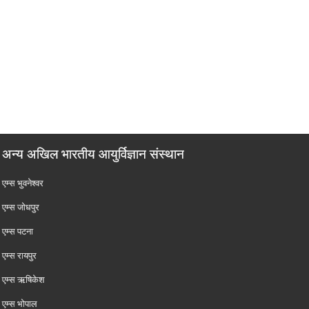
अन्य अखिल भारतीय आयुर्विज्ञान संस्थान
एम्‍स भुवनेश्वर
एम्‍स जोधपुर
एम्‍स पटना
एम्‍स रायपुर
एम्‍स ऋषिकेश
एम्‍स भोपाल