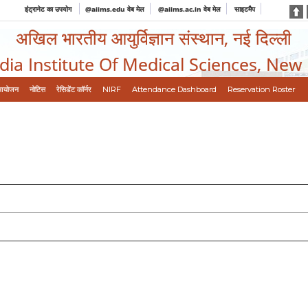
इंट्रानेट का उपयोग
@aiims.edu वेब मेल
@aiims.ac.in वेब मेल
साइटमैप
अखिल भारतीय आयुर्विज्ञान संस्थान, नई दिल्ली
ndia Institute Of Medical Sciences, New
आयोजन
नोटिस
रेसिडेंट कॉर्नर
NIRF
Attendance Dashboard
Reservation Roster