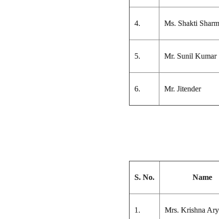
4.
Ms. Shakti Shar
5.
Mr. Sunil Kumar
6.
Mr. Jitender
S. No.
Name
1.
Mrs. Krishna Ary