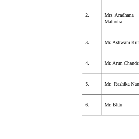
2.
Mrs. Aradhana
Malhotra
3.
Mr. Ashwani Ku
4.
Mr. Arun Chandr
5.
Mr. Rashika Na
6.
Mr. Bittu