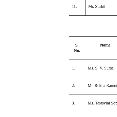
11.
Mr. Sushil
S.
Name
No.
1.
Ms. S. V. Suma
2.
Mr. Rekha Ramo
3.
Ms. Tejasvini Sop