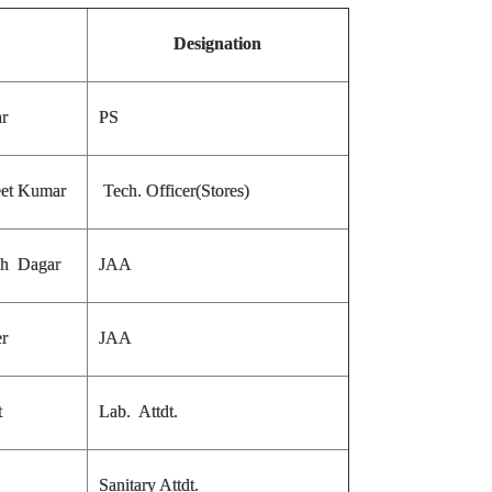
Designation
r
PS
eet Kumar
Tech. Officer(Stores)
gh Dagar
JAA
r
JAA
t
Lab. Attdt.
Sanitary Attdt.