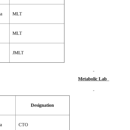
ma
MLT
MLT
JMLT
Metabolic Lab
Designation
a
CTO