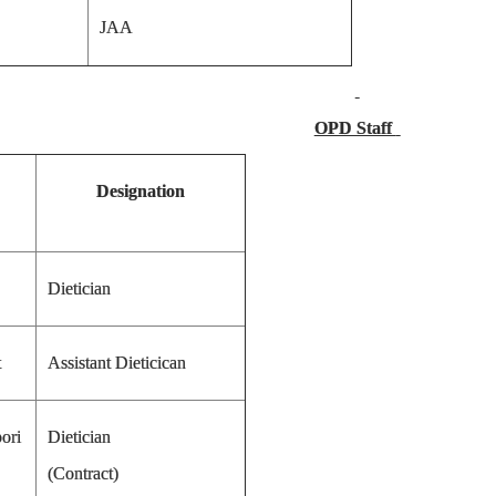
JAA
OPD Staff
Designation
Dietician
t
Assistant Dieticican
ori
Dietician
(Contract)