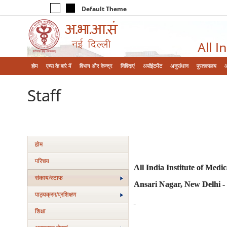
Default Theme
All I
होम
एम्‍स के बारे में
विभाग और केन्‍द्र
निविदाएं
अपॉइंटमेंट
अनुसंधान
पुस्तकालय
Staff
होम
परिचय
All India Institute of Medic
संकाय/स्‍टाफ
Ansari Nagar, New Delhi -
पाठ्यक्रम/प्रशिक्षण
शिक्षा