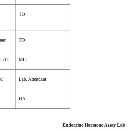
TO
mar
TO
an C.
MLT
nd
Lab. Attendant
HA
Endocrine Hormone Assay Lab