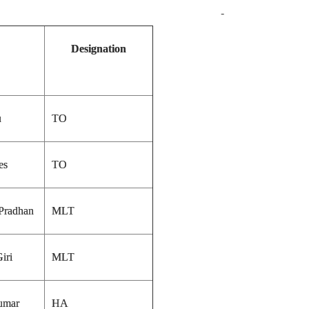
Designation
u
TO
es
TO
 Pradhan
MLT
iri
MLT
Kumar
HA