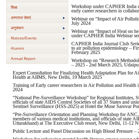
Workshop under CAPHER India on 
शिक्षा
early career researchers in coll
अस्‍पताल सेवाएं
Webinar on “Impact of Air Pollu
July 2024
अनुसंधान
Webinar on “Impact of Heat on heal
under CAPHER India Webinar ser
Notices/Events
CAPHER India Journal Club Series (
to air pollution epidemiology – Fi
Alumini
February 2025
Annual Report
Workshop on “Research Methodol
– 2025 - 2nd March 2025, Udaipur
Expert Consultation for Finalizing Health Adaptation Plan for Air
Health at AIIMS, New Delhi, 19 March 2025
Training of Early career researchers in Air Pollution and Health
2024
“
National Pre-Surveillance Workshop” for Regional Institutes
officials of state AIDS Control Societies of all 37 States and un
Sentinel Surveillance (HSS-2025) at Hotel the Muse Sarovar Po
“
Pre-Surveillance Orientation and Planning Workshop for ANC,
members of various medical institutions, and officials of state A
Uttarakhand) at The Executive Club resort, New Delhi, 11-12 
Public Lecture and Panel Discussion on High Blood Pressure –