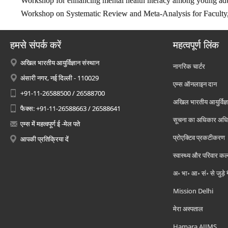
Workshop for enhancing mental health literacy among young adu
Workshop on Systematic Review and Meta-Analysis for Facult
हमसे संपर्क करें
महत्वपूर्ण लिंक
अखिल भारतीय आयुर्विज्ञान संस्थान
नागरिक चार्टर
अंसारी नगर, नई दिल्ली - 110029
एम्स ऑनलाइन दान
+91-11-26588500 / 26588700
अखिल भारतीय आयुर्विज्ञ
फैक्स: +91-11-26588663 / 26588641
सूचना का अधिकार अध
एम्स में महत्वपूर्ण ई -मेल पते
प्रोएक्टिव प्रकटीकरण
आपकी प्रतिक्रिया दें
स्वास्थ्य और परिवार कल
अ॰ भा॰ आ॰ सं॰ से जुड़े
Mission Delhi
मेरा अस्पताल
Hamara AIIMS