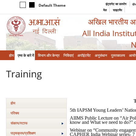
इंट्रानेट का उपयोग
@a
Default Theme
मेल
साइटमैप
अखिल भारतीय आयुर
All India Instit
N
होम
एम्‍स के बारे में
विभाग और केन्‍द्र
निविदाएं
अपॉइंटमेंट
अनुसंधान
पुस्तकालय
आयो
Training
T
होम
5th IAPSM Young Leaders’ Natio
परिचय
AIIMS Public Lecture on “Air Pol
know and What we need to do?” 
संकाय/स्‍टाफ
Webinar on “Community engagemen
पाठ्यक्रम/प्रशिक्षण
CAPHER India Webinar series- 7