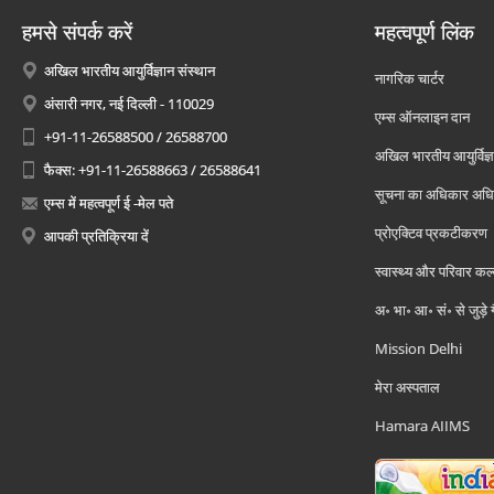
हमसे संपर्क करें
महत्वपूर्ण लिंक
अखिल भारतीय आयुर्विज्ञान संस्थान
नागरिक चार्टर
अंसारी नगर, नई दिल्ली - 110029
एम्स ऑनलाइन दान
+91-11-26588500 / 26588700
अखिल भारतीय आयुर्विज्ञ
फैक्स: +91-11-26588663 / 26588641
सूचना का अधिकार अध
एम्स में महत्वपूर्ण ई -मेल पते
प्रोएक्टिव प्रकटीकरण
आपकी प्रतिक्रिया दें
स्वास्थ्य और परिवार कल
अ॰ भा॰ आ॰ सं॰ से जुड़े
Mission Delhi
मेरा अस्पताल
Hamara AIIMS