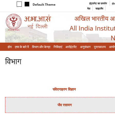
इंट्रानेट का उपयोग
@a
Default Theme
मेल
साइटमैप
अखिल भारतीय आयुर
All India Instit
N
होम
एम्‍स के बारे में
विभाग और केन्‍द्र
निविदाएं
अपॉइंटमेंट
अनुसंधान
पुस्तकालय
आयो
विभाग
संवेदनाहरण विज्ञान
जैव रसायन