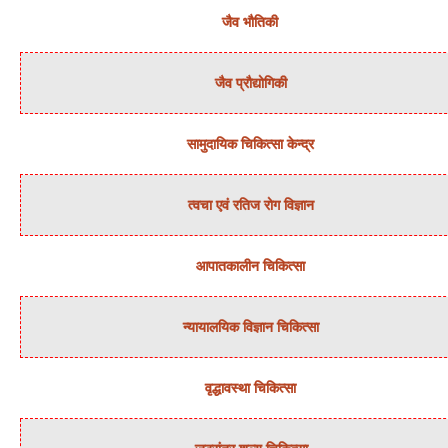
जैव भौतिकी
जैव प्रौद्योगिकी
सामुदायिक चिकित्‍सा केन्‍द्र
त्‍वचा एवं रतिज रोग विज्ञान
आपातकालीन चिकित्सा
न्‍यायालयिक विज्ञान चिकित्‍सा
वृद्धावस्था चिकित्सा