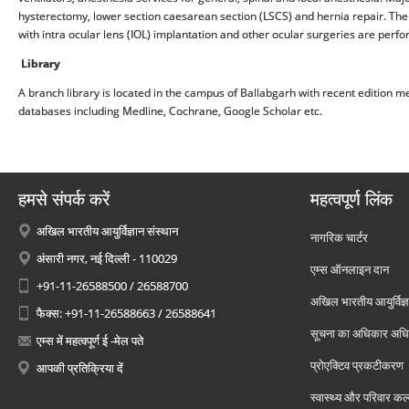
hysterectomy, lower section caesarean section (LSCS) and hernia repair. The
with intra ocular lens (IOL) implantation and other ocular surgeries are perf
Library
A branch library is located in the campus of Ballabgarh with recent edition m
databases including Medline, Cochrane, Google Scholar etc.
हमसे संपर्क करें
महत्वपूर्ण लिंक
अखिल भारतीय आयुर्विज्ञान संस्थान
नागरिक चार्टर
अंसारी नगर, नई दिल्ली - 110029
एम्स ऑनलाइन दान
+91-11-26588500 / 26588700
अखिल भारतीय आयुर्विज्ञ
फैक्स: +91-11-26588663 / 26588641
सूचना का अधिकार अध
एम्स में महत्वपूर्ण ई -मेल पते
प्रोएक्टिव प्रकटीकरण
आपकी प्रतिक्रिया दें
स्वास्थ्य और परिवार कल