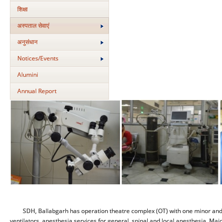
शिक्षा
अस्‍पताल सेवाएं
अनुसंधान
Notices/Events
Alumini
Annual Report
SDH, Ballabgarh has operation theatre complex (OT) with one minor and 
ventilators, anesthesia services for general, spinal and local anesthesia. M