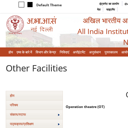
इंट्रानेट का उपयोग
@a
Default Theme
मेल
साइटमैप
अखिल भारतीय आयुर
All India Instit
N
होम
एम्‍स के बारे में
विभाग और केन्‍द्र
निविदाएं
अपॉइंटमेंट
अनुसंधान
पुस्तकालय
आयो
Other Facilities
होम
परिचय
Operation theatre (OT)
संकाय/स्‍टाफ
पाठ्यक्रम/प्रशिक्षण