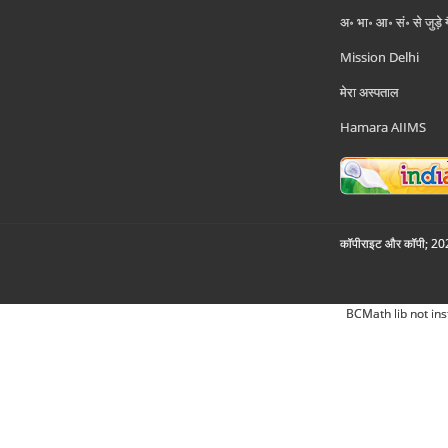
अ॰ भा॰ आ॰ सं॰ से जुड़े
Mission Delhi
मेरा अस्पताल
Hamara AIIMS
कॉपीराइट और कॉपी; 2026
BCMath lib not ins