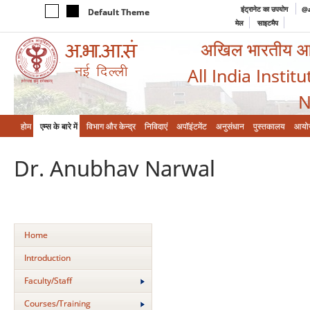
इंट्रानेट का उपयोग
@a
Default Theme
मेल
साइटमैप
अखिल भारतीय आयुर
All India Instit
N
होम
एम्‍स के बारे में
विभाग और केन्‍द्र
निविदाएं
अपॉइंटमेंट
अनुसंधान
पुस्तकालय
आयो
Dr. Anubhav Narwal
Home
Introduction
Faculty/Staff
Courses/Training