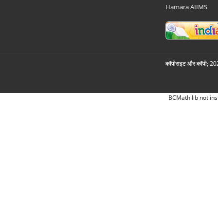
Hamara AIIMS
कॉपीराइट और कॉपी; 2026
BCMath lib not ins