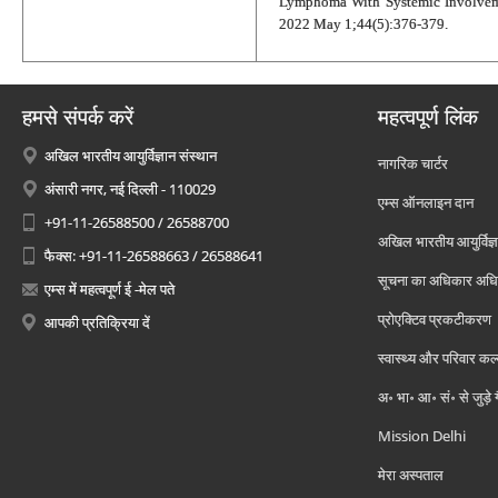
Lymphoma With Systemic Involveme
2022 May 1;44(5):376-379.
हमसे संपर्क करें
महत्वपूर्ण लिंक
अखिल भारतीय आयुर्विज्ञान संस्थान
नागरिक चार्टर
अंसारी नगर, नई दिल्ली - 110029
एम्स ऑनलाइन दान
+91-11-26588500 / 26588700
अखिल भारतीय आयुर्विज्ञ
फैक्स: +91-11-26588663 / 26588641
सूचना का अधिकार अध
एम्स में महत्वपूर्ण ई -मेल पते
प्रोएक्टिव प्रकटीकरण
आपकी प्रतिक्रिया दें
स्वास्थ्य और परिवार कल
अ॰ भा॰ आ॰ सं॰ से जुड़े
Mission Delhi
मेरा अस्पताल