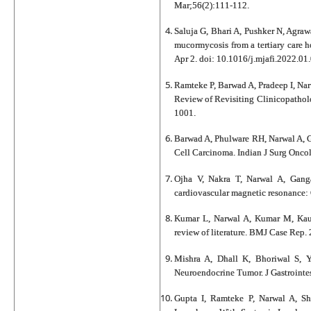
Mar;56(2):111-112.
Saluja G, Bhari A, Pushker N, Agraw
mucormycosis from a tertiary care h
Apr 2. doi: 10.1016/j.mjafi.2022.01
Ramteke P, Barwad A, Pradeep I, Nar
Review of Revisiting Clinicopatholo
1001.
Barwad A, Phulware RH, Narwal A, G
Cell Carcinoma. Indian J Surg Onco
Ojha V, Nakra T, Narwal A, Ganga
cardiovascular magnetic resonance: 
Kumar L, Narwal A, Kumar M, Kausha
review of literature. BMJ Case Rep
Mishra A, Dhall K, Bhoriwal S, 
Neuroendocrine Tumor. J Gastrointe
Gupta I, Ramteke P, Narwal A, S