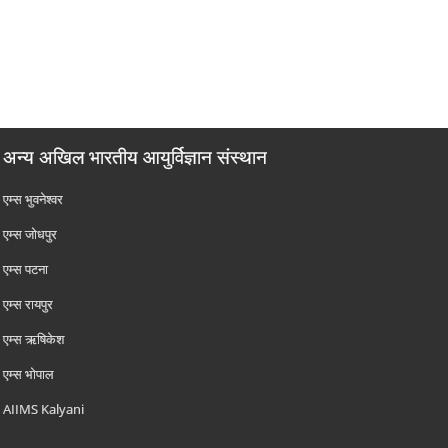
अन्य अखिल भारतीय आयुर्विज्ञान संस्थान
एम्‍स भुवनेश्वर
एम्‍स जोधपुर
एम्‍स पटना
एम्‍स रायपुर
एम्‍स ऋषिकेश
एम्‍स भोपाल
AIIMS Kalyani