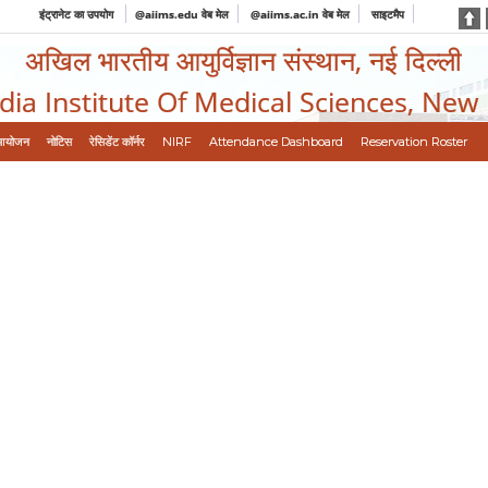
इंट्रानेट का उपयोग
@aiims.edu वेब मेल
@aiims.ac.in वेब मेल
साइटमैप
अखिल भारतीय आयुर्विज्ञान संस्थान, नई दिल्ली
ndia Institute Of Medical Sciences, New
आयोजन
नोटिस
रेसिडेंट कॉर्नर
NIRF
Attendance Dashboard
Reservation Roster