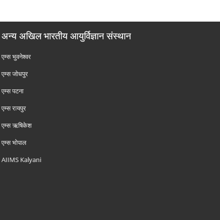
अन्य अखिल भारतीय आयुर्विज्ञान संस्थान
एम्‍स भुवनेश्वर
एम्‍स जोधपुर
एम्‍स पटना
एम्‍स रायपुर
एम्‍स ऋषिकेश
एम्‍स भोपाल
AIIMS Kalyani