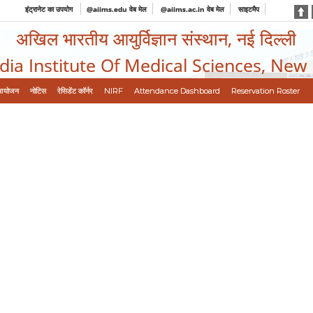
इंट्रानेट का उपयोग
@aiims.edu वेब मेल
@aiims.ac.in वेब मेल
साइटमैप
अखिल भारतीय आयुर्विज्ञान संस्थान, नई दिल्ली
ndia Institute Of Medical Sciences, New
आयोजन
नोटिस
रेसिडेंट कॉर्नर
NIRF
Attendance Dashboard
Reservation Roster