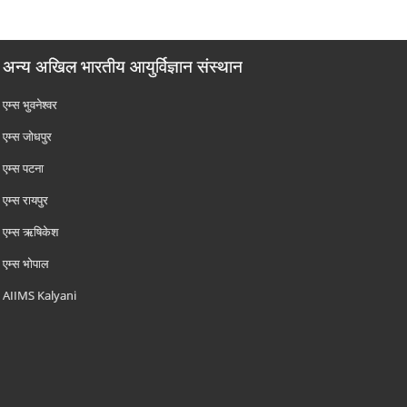
अन्य अखिल भारतीय आयुर्विज्ञान संस्थान
एम्‍स भुवनेश्वर
एम्‍स जोधपुर
एम्‍स पटना
एम्‍स रायपुर
एम्‍स ऋषिकेश
एम्‍स भोपाल
AIIMS Kalyani