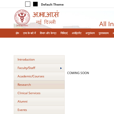
Default Theme
All I
होम
एम्‍स के बारे में
विभाग और केन्‍द्र
निविदाएं
अपॉइंटमेंट
अनुसंधान
पुस्तकालय
Introduction
Faculty/Staff
COMING SOON
Academic/Courses
Research
Clinical Services
Alumni
Events