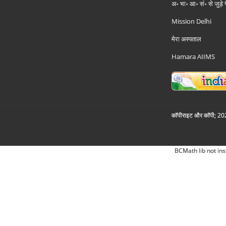
अ॰ भा॰ आ॰ सं॰ से जुड़े
Mission Delhi
मेरा अस्पताल
Hamara AIIMS
कॉपीराइट और कॉपी; 2026
BCMath lib not ins