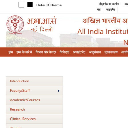
इंट्रानेट का उपयोग
@a
Default Theme
मेल
साइटमैप
अखिल भारतीय आयुर
All India Instit
N
होम
एम्‍स के बारे में
विभाग और केन्‍द्र
निविदाएं
अपॉइंटमेंट
अनुसंधान
पुस्तकालय
आयो
Introduction
Faculty/Staff
Academic/Courses
Research
Clinical Services